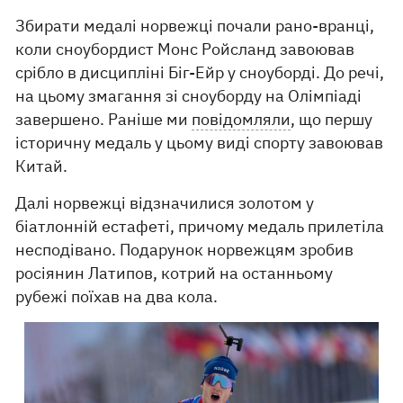
Збирати медалі норвежці почали рано-вранці,
коли сноубордист Монс Ройсланд завоював
срібло в дисципліні Біг-Ейр у сноуборді. До речі,
на цьому змагання зі сноуборду на Олімпіаді
завершено. Раніше ми
повідомляли
, що першу
історичну медаль у цьому виді спорту завоював
Китай.
Далі норвежці відзначилися золотом у
біатлонній естафеті, причому медаль прилетіла
несподівано. Подарунок норвежцям зробив
росіянин Латипов, котрий на останньому
рубежі поїхав на два кола.