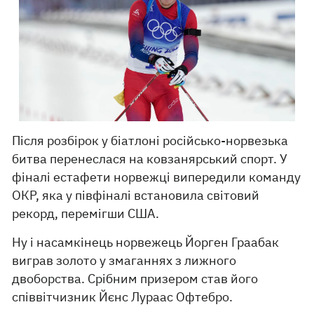
Після розбірок у біатлоні російсько-норвезька
битва перенеслася на ковзанярський спорт. У
фіналі естафети норвежці випередили команду
ОКР, яка у півфіналі встановила світовий
рекорд, перемігши США.
Ну і насамкінець норвежець Йорген Граабак
виграв золото у змаганнях з лижного
двоборства. Срібним призером став його
співвітчизник Йєнс Лураас Офтебро.