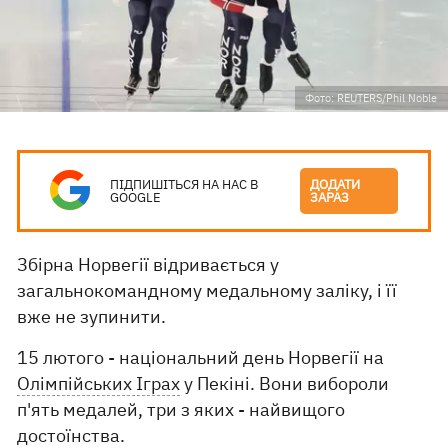
Фото: REUTERS/Phil Noble
ПІДПИШІТЬСЯ НА НАС В
ДОДАТИ
GOOGLE
ЗАРАЗ
Збірна Норвегії відривається у
загальнокомандному медальному заліку, і її
вже не зупинити.
15 лютого - національний день Норвегії на
Олімпійських Іграх
у Пекіні. Вони вибороли
п'ять медалей, три з яких - найвищого
достоїнства.