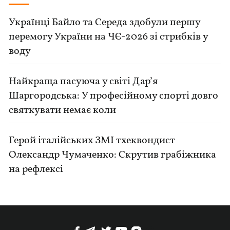
Українці Байло та Середа здобули першу
перемогу України на ЧЄ-2026 зі стрибків у
воду
Найкраща пасуюча у світі Дар’я
Шаргородська: У професійному спорті довго
святкувати немає коли
Герой італійських ЗМІ тхеквондист
Олександр Чумаченко: Скрутив грабіжника
на рефлексі