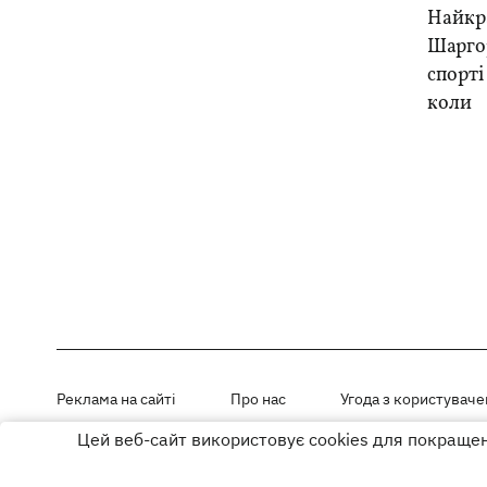
Найкра
Шарго
спорті
коли
Реклама на сайті
Про нас
Угода з користувач
Цей веб-сайт використовує cookies для покращенн
Матеріали під рубриками «Новини компанії», «PR» і «Факт» розміщен
Використання матеріалів дозволяється за умови розміщення активно