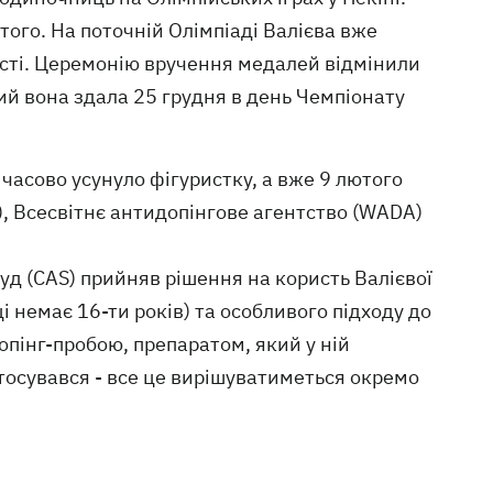
того. На поточній Олімпіаді Валієва вже
шості. Церемонію вручення медалей відмінили
ий вона здала 25 грудня в день Чемпіонату
часово усунуло фігуристку, а вже 9 лютого
, Всесвітнє антидопінгове агентство (WADA)
уд (CAS) прийняв рішення на користь Валієвої
і немає 16-ти років) та особливого підходу до
опінг-пробою, препаратом, який у ній
стосувався - все це вирішуватиметься окремо