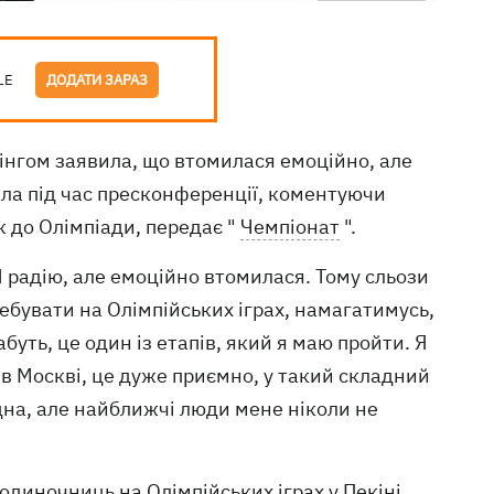
LE
ДОДАТИ ЗАРАЗ
пінгом заявила, що втомилася емоційно, але
ла під час пресконференції, коментуючи
к до Олімпіади, передає "
Чемпіонат
".
 Я радію, але емоційно втомилася. Тому сльози
ебувати на Олімпійських іграх, намагатимусь,
уть, це один із етапів, який я маю пройти. Я
 в Москві, це дуже приємно, у такий складний
дна, але найближчі люди мене ніколи не
диночниць на Олімпійських іграх у Пекіні.