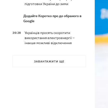
підготовки України до зими
Додайте Коротко про до обраного в
Google
Українців просять скоротити
20:28
використання електроенергії –
інакше можливі відключення
Тайський футболіст загинув від удару
19:50
блискавки просто на полі
ЗАВАНТАЖИТИ ЩЕ
Рада нацбезпеки затвердила План
19:47
стійкості Києва, - Клименко
Мудрик зіграв за "Челсі" – вперше за
19:19
615 днів
Погода в Україні 6 серпня – спека
18:53