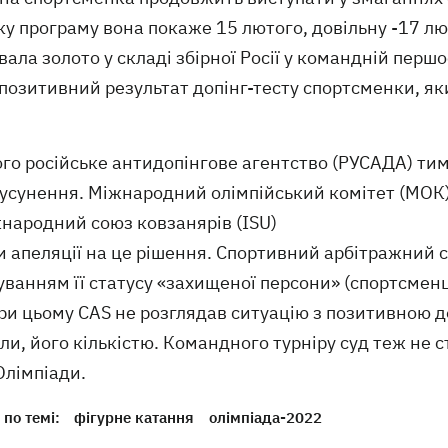
у програму вона покаже 15 лютого, довільну -17 лю
ала золото у складі збірної Росії у командній пер
позитивний результат допінг-тесту спортсменки, як
го російське антидопінгове агентство (РУСАДА) тим
 усунення. Міжнародний олімпійський комітет (МОК)
жнародний союз ковзанярів (ISU)
 апеляції на це рішення. Спортивний арбітражний с
уванням її статусу «захищеної персони» (спортсменц
ри цьому CAS не розглядав ситуацію з позитивною д
и, його кількістю. Командного турніру суд теж не 
Олімпіади.
по темі:
фігурне катання
олімпіада-2022