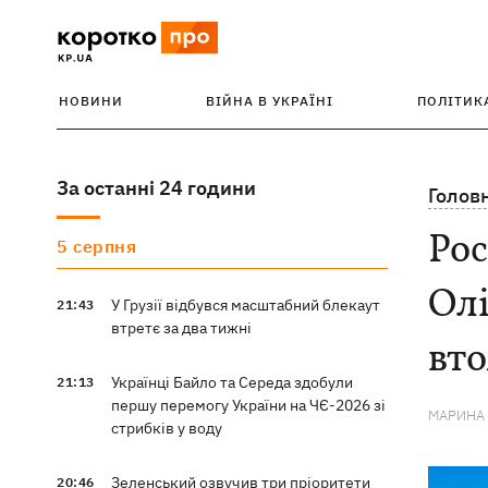
НОВИНИ
ВІЙНА В УКРАЇНІ
ПОЛІТИК
За останні 24 години
Голов
Рос
5 серпня
Олі
У Грузії відбувся масштабний блекаут
21:43
втретє за два тижні
вт
Українці Байло та Середа здобули
21:13
першу перемогу України на ЧЄ-2026 зі
МАРИНА
стрибків у воду
Зеленський озвучив три пріоритети
20:46