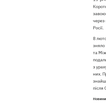
Коротк
завоюв
через 
Росії.
8 люто
зняло
та Мі
подали
з урах
них. П
знайшл
після 
Новини 