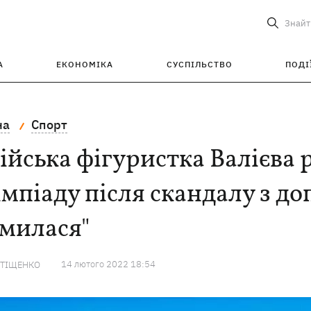
Знайт
А
ЕКОНОМІКА
СУСПІЛЬСТВО
ПОДІ
на
Спорт
ійська фігуристка Валієва 
мпіаду після скандалу з до
омилася"
14 лютого 2022 18:54
 ТІЩЕНКО