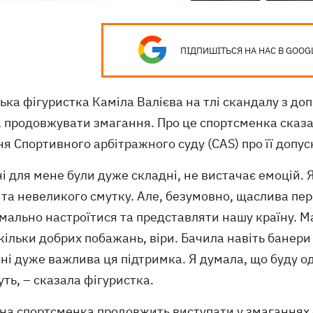
ПІДПИШІТЬСЯ НА НАС В GOOG
ька фігуристка Каміла Валієва на тлі скандалу з до
а продовжувати змагання. Про це спортсменка сказа
я Спортивного арбітражного суду (CAS) про її допус
ні для мене були дуже складні, не вистачає емоцій.
та невеликого смутку. Але, безумовно, щаслива пер
ально настроїтися та представляти нашу країну. Маб
кільки добрих побажань, віри. Бачила навіть банери
ні дуже важлива ця підтримка. Я думала, що буду о
ть, – сказала фігуристка.
на спортсменка продовжить виступати у змаганнях о