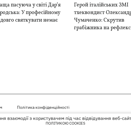
ща пасуюча у світі Дар’я
Герой італійських ЗМІ
родська: У професійному
тхеквондист Олександ
 довго святкувати немає
Чумаченко: Скрутив
грабіжника на рефлекс
ем
Політика конфіденційності
я взаємодії з користувачем під час відвідування веб-сай
і на правах реклами
ПОЛІТИКОЮ COOKIES
го гіперпосилання на KP.UA в першому абзаці.