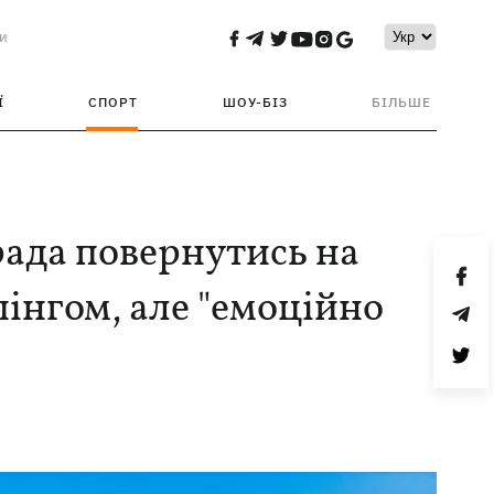
и
Ї
СПОРТ
ШОУ-БІЗ
БІЛЬШЕ
рада повернутись на
пінгом, але "емоційно