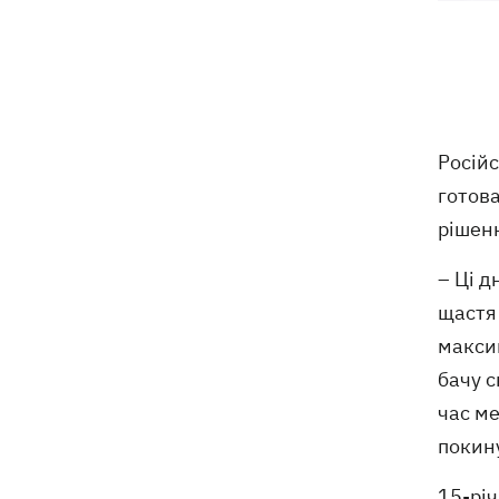
відступає, прогнозують локальні дощі
з грозами
Україна знищуватиме балістичні
18:45
установки військ РФ, - Зеленський
Російс
18:27
Гар, дим і смог після обстрілів: як
готов
захистити себе та близьких
рішенн
Генштаб спростував руйнування
18:17
Бортницької станції в Києві після атак
– Ці д
РФ
щастя 
максим
В МЗС відреагували на резонансну
17:45
заяву Залужного про НАТО - "слова
бачу с
вирвали із контексту"
час ме
покину
15-річ