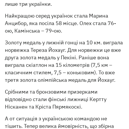
лише три українки.
Найкращою серед українок стала Марина
Анцибор, яка посіла 58 місце. Олех стала 76-
ою, Камінська – 79-ою.
Золоту медаль у лижній гонці на 10 км. виграла
норвежка Тереза Йохауг. Для норвежки це вже
друга золота медаль у Пекіні. Раніше вона
виграла скіатлон на 15 кілометрів (7,5 км –
класичним стилем, 7,5 – коньковим). То вже
третя золота олімпійська медаль для Йохауг.
Срібними та бронзовими призерками
відповідно стали фінські лижниці Кертту
Нісканен та Кріста Пярмякоскі.
А от ситуація з українською командою не
тішить. Тепер велика ймовірність, що збірна