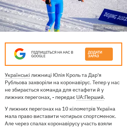
Фото: НОК України
ПІДПИШІТЬСЯ НА НАС В
ДОДАТИ
GOOGLE
ЗАРАЗ
Українські
лижниці Юлія Кроль та Дар'я
Рубльова захворіли на коронавірус. Тепер у нас
не збирається команда для естафети й у
лижних перегонах, - передає
UA:Перший
.
У лижних перегонах на 10 кілометрів Україна
мала право виставити чотирьох спортсменок.
Але через спалах коронавірусу участь взяли