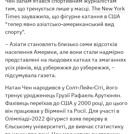
Чен запам'ятався спортивним журналістам
тим, що тренується лише у масці.
The New York
Times
зауважила, що фігурне катання в США
"тепер явно азіатсько-американський вид
спорту".
– Азіати становлять близько семи відсотків
населення Америки, але вони стали надмірно
представлені на льодових катках та змаганнях
усіх рівнів, від узбережжя до узбережжя, –
підсумувала газета.
Натан Чен народився у Солт-Лейк-Сіті, його
тренує уродженець Грузії Рафаель Арутюнян.
Фахівець переїхав до США у 2000 році, до цього
він працював у Вірменії та Росії. Для участі в
Олімпіаді-2022 фігурист взяв перерву в
Єльському університеті, де вивчає статистику