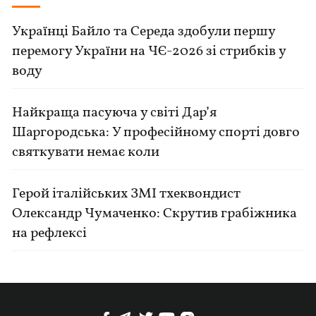
Українці Байло та Середа здобули першу
перемогу України на ЧЄ-2026 зі стрибків у
воду
Найкраща пасуюча у світі Дар’я
Шаргородська: У професійному спорті довго
святкувати немає коли
Герой італійських ЗМІ тхеквондист
Олександр Чумаченко: Скрутив грабіжника
на рефлексі