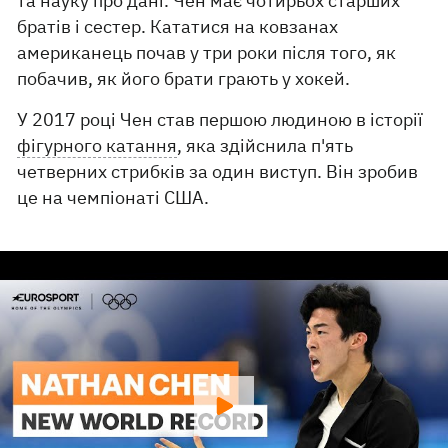
та науку про дані. Чен має чотирьох старших
братів і сестер. Кататися на ковзанах
американець почав у три роки після того, як
побачив, як його брати грають у хокей.
У 2017 році Чен став першою людиною в історії
фігурного катання
, яка здійснила п'ять
четверних стрибків за один виступ. Він зробив
це на чемпіонаті США.