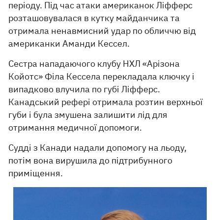
періоду. Під час атаки американок Ліфферс
розташовувалася в кутку майданчика та
отримала ненавмисний удар по обличчю від
американки Аманди Кессел.
Сестра нападаючого клубу НХЛ «Арізона
Койотс» Філа Кессела перекладала ключку і
випадково влучила по губі Ліфферс.
Канадський рефері отримала розтин верхньої
губи і була змушена залишити лід для
отримання медичної допомоги.
Судді з Канади надали допомогу на льоду,
потім вона вирушила до підтрибунного
приміщення.