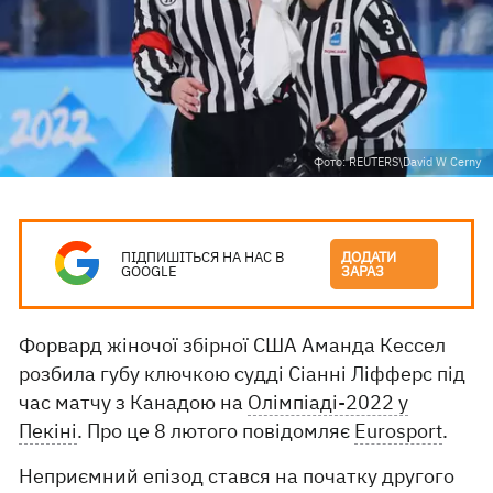
Фото: REUTERS\David W Cerny
ПІДПИШІТЬСЯ НА НАС В
ДОДАТИ
GOOGLE
ЗАРАЗ
Форвард жіночої збірної США Аманда Кессел
розбила губу ключкою судді Сіанні Ліфферс під
час матчу з Канадою на
Олімпіаді-2022 у
Пекіні
. Про це 8 лютого повідомляє
Eurosport
.
Неприємний епізод стався на початку другого