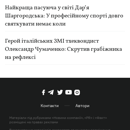
Найкраща пасуюча у світі Дар’я
Шаргородська: У професійному спорті довго
святкувати немає коли
Герой італійських ЗМІ тхеквондист
Олександр Чумаченко: Скрутив грабіжника
на рефлексі
Контакти
Автори
Матеріали під рубриками «Новини компанії», «PR» і «Факт»
розміщені на правах реклами
Використання матеріалів дозволяється за умови розміщення