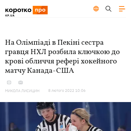
На Олімпіаді в Пекіні сестра
гравця НХЛ розбила ключкою до
крові обличчя рефері хокейного
матчу Канада-США
8 лютого 2022 10:06
МИКОЛА ЛИСИЦИН