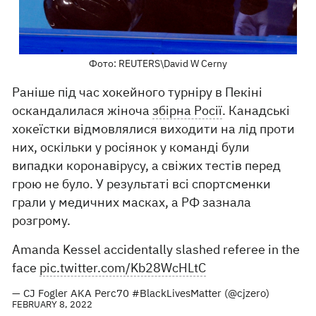
Фото: REUTERS\David W Cerny
Раніше під час хокейного турніру в Пекіні
оскандалилася жіноча
збірна Росії
. Канадські
хокеїстки відмовлялися виходити на лід проти
них, оскільки у росіянок у команді були
випадки коронавірусу, а свіжих тестів перед
грою не було. У результаті всі спортсменки
грали у медичних масках, а РФ зазнала
розгрому.
Amanda Kessel accidentally slashed referee in the
face
pic.twitter.com/Kb28WcHLtC
— CJ Fogler AKA Perc70 #BlackLivesMatter (@cjzero)
FEBRUARY 8, 2022