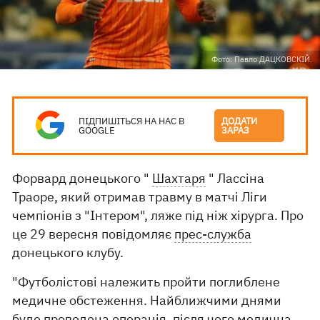
Фото: Павло ДАЦКОВСКІЙ.
ПІДПИШІТЬСЯ НА НАС В
ДОДАТИ
GOOGLE
ЗАРАЗ
Форвард донецького "
Шахтаря
" Лассіна
Траоре, який отримав травму в матчі Ліги
чемпіонів з "Інтером", ляже під ніж хірурга. Про
це 29 вересня повідомляє
прес-служба
донецького клубу.
"Футболістові належить пройти поглиблене
медичне обстеження. Найближчими днями
буде проведена операція, після чого медична