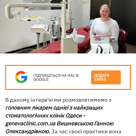
ПІДПИШІТЬСЯ НА НАС В
ДОДАТИ
GOOGLE
ЗАРАЗ
В даному інтерв'ю ми розмовлятимемо з
головним лікарем однієї з найкращих
стоматологічних клінік Одеси -
genevaclinic.com.ua
Вишневською Ганною
Олександрівною.
За час своєї практики вона