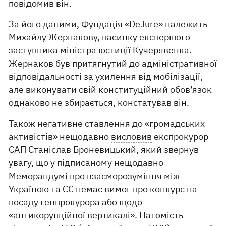
повідомив він.
За його даними, Фундація «DeJure» належить
Михайлу Жернакову, пасинку експершого
заступника міністра юстиції Кучерявенка.
Жернаков був притягнутий до адміністративної
відповідальності за ухилення від мобілізації,
але виконувати свій конституційний обов’язок
однаково не збирається, констатував він.
Також негативне ставлення до «громадських
активістів» нещодавно
висловив
експрокурор
САП Станіслав Броневицький, який звернув
увагу, що у підписаному нещодавно
Меморандумі про взаєморозуміння між
Україною та ЄС немає вимог про конкурс на
посаду генпрокурора або щодо
«антикорупційної вертикалі». Натомість