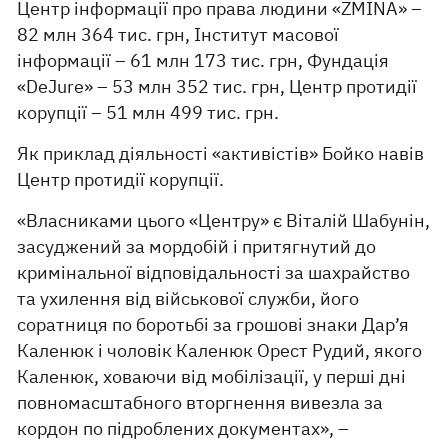
Центр інформації про права людини «ZMINA» –
82 млн 364 тис. грн, Інститут масової
інформації – 61 млн 173 тис. грн, Фундація
«DeJure» – 53 млн 352 тис. грн, Центр протидії
корупції – 51 млн 499 тис. грн.
Як приклад діяльності «активістів» Бойко навів
Центр протидії корупції.
«Власниками цього «Центру» є Віталій Шабунін,
засуджений за мордобій і притягнутий до
кримінальної відповідальності за шахрайство
та ухилення від військової служби, його
соратниця по боротьбі за грошові знаки Дар’я
Каленюк і чоловік Каленюк Орест Рудий, якого
Каленюк, ховаючи від мобілізації, у перші дні
повномасштабного вторгнення вивезла за
кордон по підроблених документах», –