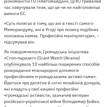
різноманітні ГО («Автомайдан», ЦПК) тривалий
час озвучували тези, що це чи не найголовніші
вимоги ЄС.
«Суть полягає в тому, що ані в тексті самого
Меморандуму, ані в Угоді про позику подібних
положень немає. Професійні маніпулятори», –
підсумував він.
Як повідомлялося, Громадська ініціатива
«Стоп-паразит» (Grant Watch Ukraine)
опублікувала
10 найбільш поширених способів
розкрадання міжнародної допомоги
професійними «громадськими активістами».
Йдеться про десятки й сотні мільйонів доларів,
які кладуть у свої кишені професійні
«громадські активісти, зазначив ветеран
російсько-української війни Володимир Бойко.