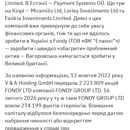
Limited. В Естонії — Payment Systems OÜ. Ще три
на Кіпрі — Miramilis Ltd, Lorley Investments Ltd та
Faidria Investments Limited. Деякі з цих
компаній вже привернули до себе увагу
фінансових органів, тож те що не вдалось
зробити в Україні з Fondy (ТОВ «ФК "Елаєнс”»)
— заробити і швидко «збагрити» проблемний
актив — Вагоровська намагається зробити у
Великій Британії.
За наявною інформацією, 13 жовтня 2022 року
V & A Holding GmbH передала 2 223 809 акцій
FONDY LTD компанії FONDY GROUP LTD. 16
лютого 2026 року у ту ж таки FONDY GROUP LTD
влили 274 199 фунтів стерлінгів. Вливання
капіталу відбулося безпосередньо перед датою
набрання чинності або відкриттям
провадження у справі про