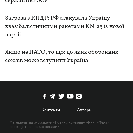
сержантів» ЗСУ
Загроза з КНДР: РФ атакувала Україну
квазібалістичними ракетами KN-23 із нової
партії
Якщо не НАТО, то що: до яких оборонних
союзів може вступити Україна
Контакти
Автори
Матеріали під рубриками «Новини компанії», «PR» і «Факт»
розміщені на правах реклами