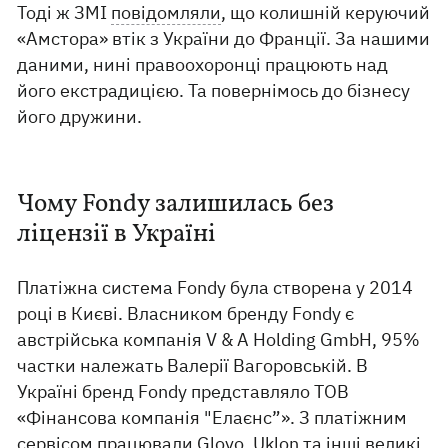
Тоді ж ЗМІ
повідомляли
, що колишній керуючий
«Амстора» втік з України до Франції. За нашими
даними, нині правоохоронці працюють над
його екстрадицією. Та повернімось до бізнесу
його дружини.
Чому Fondy залишилась без
ліцензії в Україні
Платіжна система Fondy була створена у 2014
році в Києві. Власником бренду Fondy є
австрійська компанія V & A Holding GmbH, 95%
частки належать Валерії Вагоровській. В
Україні бренд Fondy представляло ТОВ
«Фінансова компанія "Елаєнс”». З платіжним
сервісом працювали Glovo, Uklon та інші великі