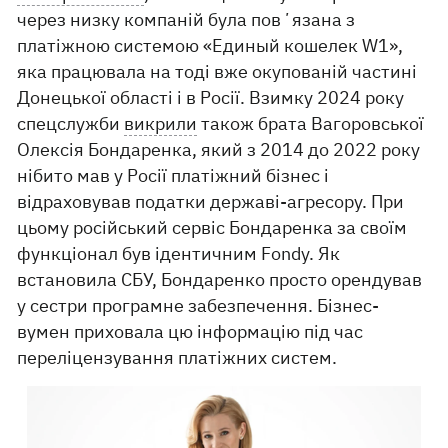
через низку компаній була повʼязана з
платіжною системою «Единый кошелек W1»,
яка працювала на тоді вже окупованій частині
Донецької області і в Росії. Взимку 2024 року
спецслужби
викрили
також брата Вагоровської
Олексія Бондаренка, який з 2014 до 2022 року
нібито мав у Росії платіжний бізнес і
відраховував податки державі-агресору. При
цьому російський сервіс Бондаренка за своїм
функціонал був ідентичним Fondy. Як
встановила СБУ, Бондаренко просто орендував
у сестри програмне забезпечення. Бізнес-
вумен приховала цю інформацію під час
переліцензування платіжних систем.