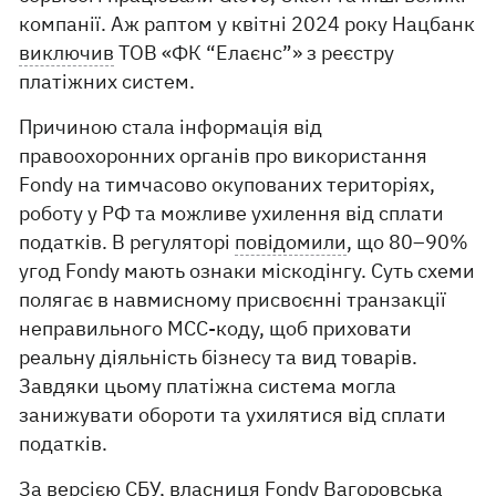
компанії. Аж раптом у квітні 2024 року Нацбанк
виключив
ТОВ «ФК “Елаєнс”» з реєстру
платіжних систем.
Причиною стала інформація від
правоохоронних органів про використання
Fondy на тимчасово окупованих територіях,
роботу у РФ та можливе ухилення від сплати
податків. В регуляторі
повідомили
, що 80–90%
угод Fondy мають ознаки міскодінгу. Суть схеми
полягає в навмисному присвоєнні транзакції
неправильного MCC-коду, щоб приховати
реальну діяльність бізнесу та вид товарів.
Завдяки цьому платіжна система могла
занижувати обороти та ухилятися від сплати
податків.
За версією СБУ
, власниця Fondy Вагоровська