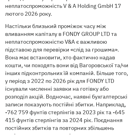
неплатоспроможність V & A Holding GmbH 17
лютого 2026 року.
Настільки близький проміжок часу між
вливанням капіталу в FONDY GROUP LTD та
неплатоспроможністю V&A є важливою
підставою для перевірки «слід за грошима».
Вона має встановити, хто фактично надав
кошти, чи походять вони від Вагоровської та/чи
інших підконтрольних їй компаній. Більше того,
у період з 2022 по 2026 рік для FONDY LTD
існували численні заявки на готівку або
розподіл акцій. Водночас, наявні бухгалтерські
записи показують постійні збитки. Наприклад,
-762 759 фунтів стерлінгів за 2023 рік та -645
415 фунтів стерлінгів за 2024 рік. Поєднання
постійних збитків та повторних збільшень