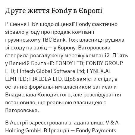
Друге життя Fondy в Європі
Рішення НБУ щодо ліцензії Fondy фактично
зірвало угоду про продаж компанії
грузинському TBC Bank. Тож власниця рушила
зі сходу на захід — у Європу. Вагоровська
створила розгалужену мережу компаній. Пʼять
у Великій Британії: FONDY LTD; FONDY GROUP
LTD; Fintech Global Software Ltd; FYNEX.AI
LIMITED; FIX IDEA LTD. Щоб замісти сліди, в
останню формальним власником записали
Владислава Колодистого, але розслідування
встановило
, що реальною власницею є
Вагоровська.
В Австрії зареєстрована згадана вище V & A
Holding GmbH. В Ірландії — Fondy Payments