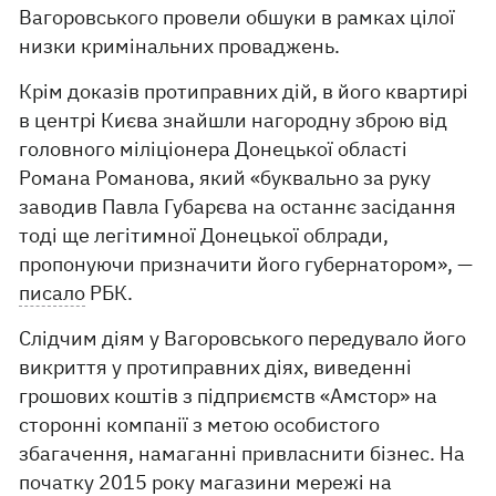
Вагоровського провели обшуки в рамках цілої
низки кримінальних проваджень.
Крім доказів протиправних дій, в його квартирі
в центрі Києва знайшли нагородну зброю від
головного міліціонера Донецької області
Романа Романова, який «буквально за руку
заводив Павла Губарєва на останнє засідання
тоді ще легітимної Донецької облради,
пропонуючи призначити його губернатором», —
писало
РБК.
Слідчим діям у Вагоровського передувало його
викриття у протиправних діях, виведенні
грошових коштів з підприємств «Амстор» на
сторонні компанії з метою особистого
збагачення, намаганні привласнити бізнес. На
початку 2015 року магазини мережі на