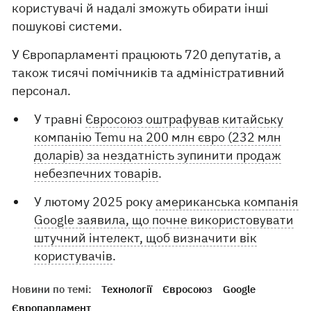
користувачі й надалі зможуть обирати інші
пошукові системи.
У Європарламенті працюють 720 депутатів, а
також тисячі помічників та адміністративний
персонал.
У травні
Євросоюз оштрафував китайську
компанію Temu на 200 млн євро (232 млн
доларів) за нездатність зупинити продаж
небезпечних товарів
.
У лютому 2025 року
американська компанія
Google заявила, що почне використовувати
штучний інтелект, щоб визначити вік
користувачів
.
Новини по темі:
Технології
Євросоюз
Google
Європарламент