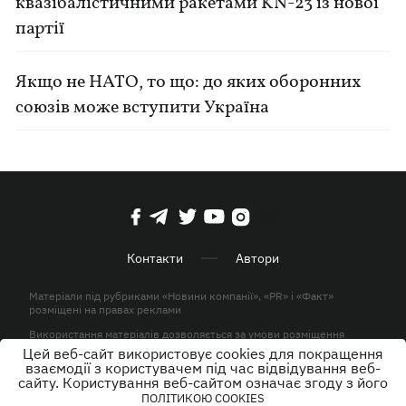
квазібалістичними ракетами KN-23 із нової
партії
Якщо не НАТО, то що: до яких оборонних
союзів може вступити Україна
Контакти
Автори
Матеріали під рубриками «Новини компанії», «PR» і «Факт»
розміщені на правах реклами
Використання матеріалів дозволяється за умови розміщення
активного гіперпосилання на KP.UA в першому абзаці.
Цей веб-сайт використовує cookies для покращення
взаємодії з користувачем під час відвідування веб-
© ТОВ «ЮЛАВ МЕДІА» 2026. Всі права захищені.
сайту. Користування веб-сайтом означає згоду з його
ПОЛІТИКОЮ COOKIES