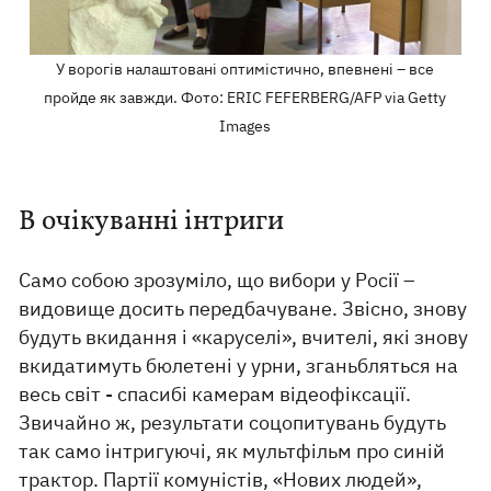
У ворогів налаштовані оптимістично, впевнені – все
пройде як завжди. Фото: ERIC FEFERBERG/AFP via Getty
Images
В очікуванні інтриги
Само собою зрозуміло, що вибори у Росії –
видовище досить передбачуване. Звісно, ​​знову
будуть вкидання і «каруселі», вчителі, які знову
вкидатимуть бюлетені у урни, зганьбляться на
весь світ - спасибі камерам відеофіксації.
Звичайно ж, результати соцопитувань будуть
так само інтригуючі, як мультфільм про синій
трактор. Партії комуністів, «Нових людей»,