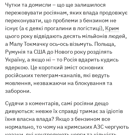
Чутки та домисли – що ще залишилося
пережовувати росіянам, яких влада продовжує
переконувати, що проблеми з бензином не
існує (а є деякі прогалини в логістиці),
Крим
цього року відвідають десять мільйонів людей,
а Малу Токмачку ось-ось візьмуть. Польща,
Румунія та США до Нового року розділять
Україну, а якщо ні – то Росія вдарить кудись
ядеркою. Це короткий зміст основних
російських телеграм-каналів, які ведуть
мовлення, незважаючи на блокування та
заборони.
Судячи з коментарів, самі росіяни дещо
дивуються: невже їх справді тримає за ідіотів
їхня власна влада? Якщо з бензином все
нормально, то чому на кримських АЗС чергують
козаки, які контролюють черги та кількість