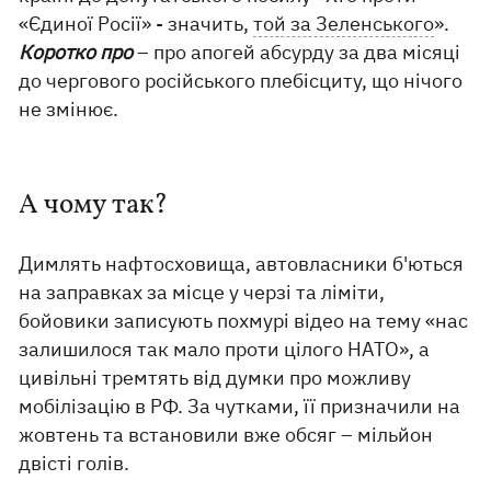
«Єдиної Росії» - значить,
той за Зеленського
».
Коротко про
– про апогей абсурду за два місяці
до чергового російського плебісциту, що нічого
не змінює.
А чому так?
Димлять нафтосховища, автовласники б'ються
на заправках за місце у черзі та ліміти,
бойовики записують похмурі відео на тему «нас
залишилося так мало проти цілого НАТО», а
цивільні тремтять від думки про можливу
мобілізацію в РФ. За чутками, її призначили на
жовтень та встановили вже обсяг – мільйон
двісті голів.