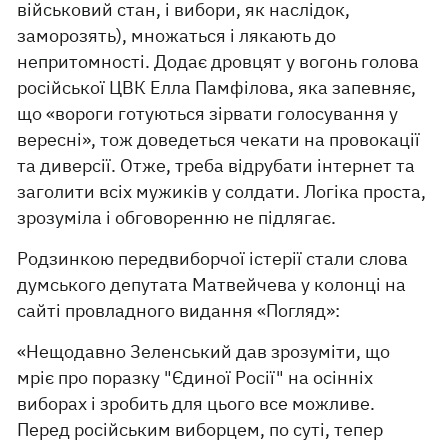
військовий стан, і вибори, як наслідок,
заморозять), множаться і лякають до
непритомності. Додає дровцят у вогонь голова
російської ЦВК Елла Памфілова, яка запевняє,
що «вороги готуються зірвати голосування у
вересні», тож доведеться чекати на провокації
та диверсії. Отже, треба відрубати інтернет та
заголити всіх мужиків у солдати. Логіка проста,
зрозуміла і обговоренню не підлягає.
Родзинкою передвиборчої істерії стали слова
думського депутата Матвейчева у колонці на
сайті провладного видання «Погляд»:
«Нещодавно Зеленський дав зрозуміти, що
мріє про поразку "Єдиної Росії" на осінніх
виборах і зробить для цього все можливе.
Перед російським виборцем, по суті, тепер