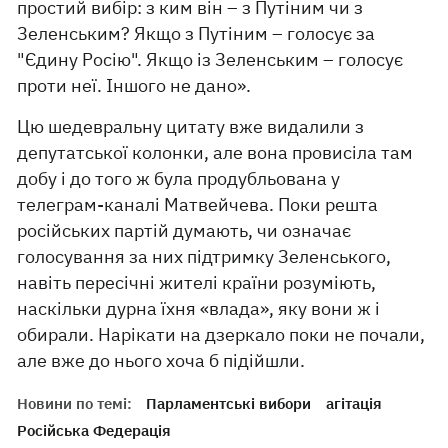
простий вибір: з ким він – з Путіним чи з
Зеленським? Якщо з Путіним – голосує за
"Єдину Росію". Якщо із Зеленським – голосує
проти неї. Іншого не дано».
Цю шедевральну цитату вже видалили з
депутатської колонки, але вона провисіла там
добу і до того ж була продубльована у
телеграм-каналі Матвейчева. Поки решта
російських партій думають, чи означає
голосування за них підтримку Зеленського,
навіть пересічні жителі країни розуміють,
наскільки дурна їхня «влада», яку вони ж і
обирали. Нарікати на дзеркало поки не почали,
але вже до нього хоча б підійшли.
Новини по темі:
Парламентські вибори
агітація
Російська Федерація