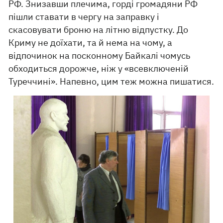
РФ. Знизавши плечима, горді громадяни РФ
пішли ставати в чергу на заправку і
скасовувати броню на літню відпустку. До
Криму не доїхати, та й нема на чому, а
відпочинок на посконному Байкалі чомусь
обходиться дорожче, ніж у «всевключеній
Туреччині». Напевно, цим теж можна пишатися.