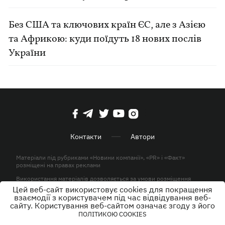
Без США та ключових країн ЄС, але з Азією
та Африкою: куди поїдуть 18 нових послів
України
Контакти
Автори
Матеріали під рубриками «Новини компанії», «PR» і «Факт»
розміщені на правах реклами
Використання матеріалів дозволяється за умови розміщення
активного гіперпосилання на KP.UA в першому абзаці.
Цей веб-сайт використовує cookies для покращення
взаємодії з користувачем під час відвідування веб-
© ТОВ «ЮЛАВ МЕДІА» 2026. Всі права захищені.
сайту. Користування веб-сайтом означає згоду з його
ПОЛІТИКОЮ COOKIES