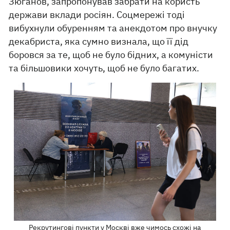
Зюганов, запропонував забрати на користь
держави вклади росіян. Соцмережі тоді
вибухнули обуренням та анекдотом про внучку
декабриста, яка сумно визнала, що її дід
боровся за те, щоб не було бідних, а комуністи
та більшовики хочуть, щоб не було багатих.
Рекрутингові пункти у Москві вже чимось схожі на