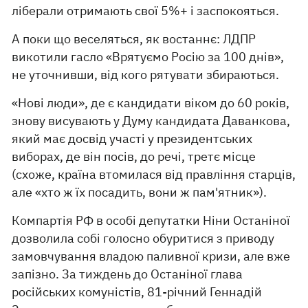
ліберали отримають свої 5%+ і заспокояться.
А поки що веселяться, як востаннє: ЛДПР
викотили гасло «Врятуємо Росію за 100 днів»,
не уточнивши, від кого рятувати збираються.
«Нові люди», де є кандидати віком до 60 років,
знову висувають у Думу кандидата Даванкова,
який має досвід участі у президентських
виборах, де він посів, до речі, третє місце
(схоже, країна втомилася від правління старців,
але «хто ж їх посадить, вони ж пам'ятник»).
Компартія РФ в особі депутатки Ніни Останіної
дозволила собі голосно обуритися з приводу
замовчування владою паливної кризи, але вже
запізно. За тиждень до Останіної глава
російських комуністів, 81-річний Геннадій