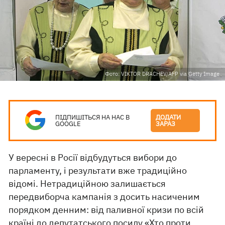
Фото: VIKTOR DRACHEV/AFP via Getty Image
ПІДПИШІТЬСЯ НА НАС В
ДОДАТИ
GOOGLE
ЗАРАЗ
У вересні в Росії відбудуться вибори до
парламенту, і результати вже традиційно
відомі. Нетрадиційною залишається
передвиборча кампанія з досить насиченим
порядком денним: від паливної кризи по всій
країні до депутатського посилу «Хто проти