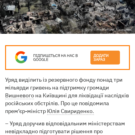
Фото: t.me/Микола_Калашник
ПІДПИШІТЬСЯ НА НАС В
ДОДАТИ
GOOGLE
ЗАРАЗ
Уряд виділить із резервного фонду понад три
мільярди гривень на підтримку громади
Вишневого
на Київщині для ліквідації наслідків
російських обстрілів. Про це повідомила
прем’єр-міністр
Юлія Свириденко.
– Уряд доручив відповідальним міністерствам
невідкладно підготувати рішення про