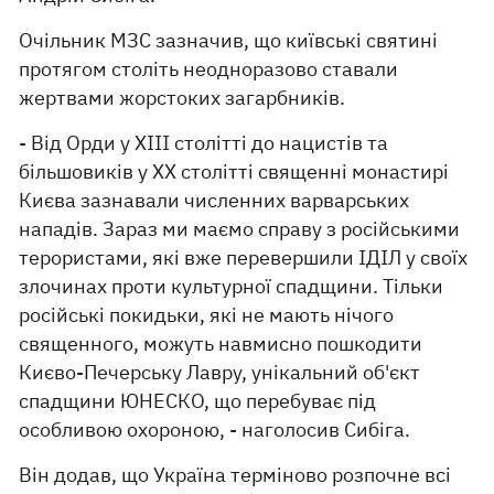
Очільник МЗС зазначив, що київські святині
протягом століть неодноразово ставали
жертвами жорстоких загарбників.
- Від Орди у XIII столітті до нацистів та
більшовиків у XX столітті священні монастирі
Києва зазнавали численних варварських
нападів. Зараз ми маємо справу з російськими
терористами, які вже перевершили ІДІЛ у своїх
злочинах проти культурної спадщини. Тільки
російські покидьки, які не мають нічого
священного, можуть навмисно пошкодити
Києво-Печерську Лавру, унікальний об'єкт
спадщини ЮНЕСКО, що перебуває під
особливою охороною, - наголосив Сибіга.
Він додав, що Україна терміново розпочне всі