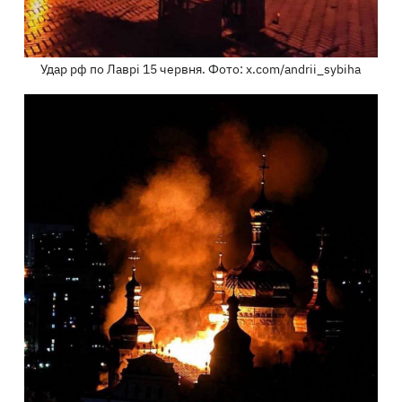
Удар рф по Лаврі 15 червня. Фото: x.com/andrii_sybiha