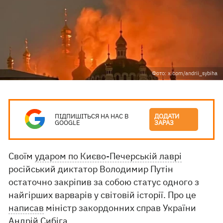
Фото: x.com/andrii_sybiha
ПІДПИШІТЬСЯ НА НАС В
ДОДАТИ
GOOGLE
ЗАРАЗ
Своїм
ударом по Києво-Печерській лаврі
російський диктатор Володимир Путін
остаточно закріпив за собою статус одного з
найгірших варварів у світовій історії. Про це
написав
міністр закордонних справ України
Андрій Сибіга.