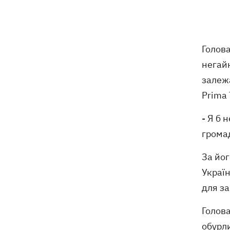
07:00
Жулька чекає цуценят, а господар -
кохання: як живе переселенець із
курами і «Жигулями»
Голова
07:00
У війську - до пенсії. Чому в Україні
негай
не знижують граничний вік
залежа
мобілізації
Prima 
Українські стрибуни здобули «золото»
06:58
чемпіонату Європи-2026
- Я б 
громад
Трамп посварився з Хегсетом через
06:29
дефіцит ракет для війни з Іраном, -
За йог
WP
Україн
для за
Голова
обурл