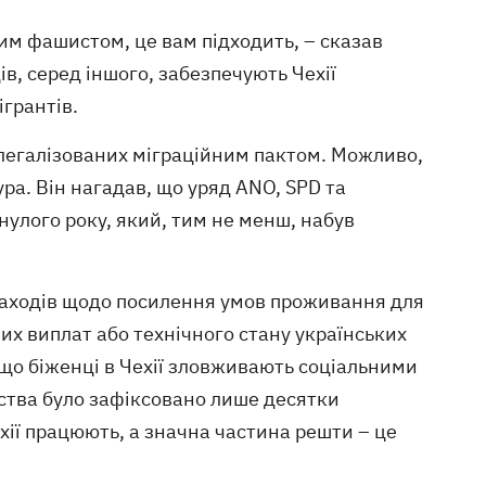
им фашистом, це вам підходить, – сказав
ів, серед іншого, забезпечують Чехії
ігрантів.
 легалізованих міграційним пактом. Можливо,
а. Він нагадав, що уряд ANO, SPD та
инулого року, який, тим не менш, набув
заходів щодо посилення умов проживання для
них виплат або технічного стану українських
що біженці в Чехії зловживають соціальними
рства було зафіксовано лише десятки
ехії працюють, а значна частина решти – це