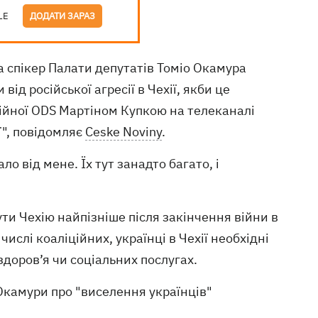
LE
ДОДАТИ ЗАРАЗ
та спікер Палати депутатів Томіо Окамура
 від російської агресії в Чехії, якби це
ційної ODS Мартіном Купкою на телеканалі
ї", повідомляє
Ceske Noviny
.
о від мене. Їх тут занадто багато, і
ути Чехію найпізніше після закінчення війни в
числі коаліційних, українці в Чехії необхідні
 здоров’я чи соціальних послугах.
 Окамури про "виселення українців"