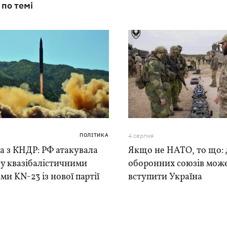
 по темі
ПОЛІТИКА
4 серпня
а з КНДР: РФ атакувала
Якщо не НАТО, то що: 
у квазібалістичними
оборонних союзів мож
ми KN-23 із нової партії
вступити Україна