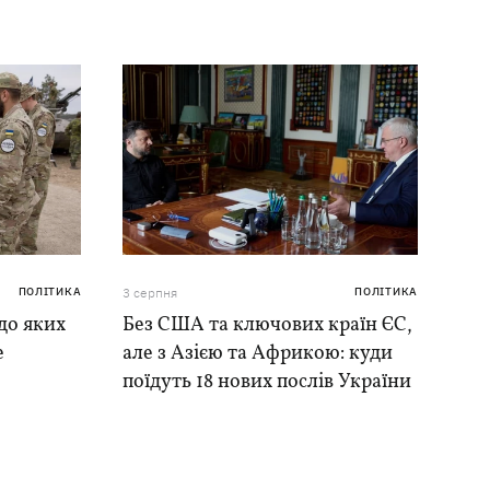
ПОЛІТИКА
3 серпня
ПОЛІТИКА
до яких
Без США та ключових країн ЄС,
е
але з Азією та Африкою: куди
поїдуть 18 нових послів України