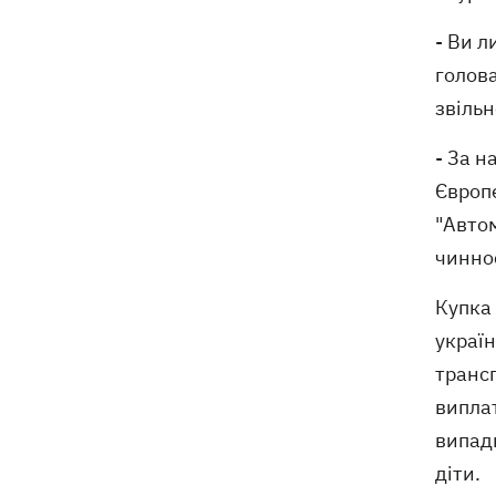
- Ви л
голова
звільн
- За н
Європе
"Автом
чиннос
Купка
україн
транс
випла
випадк
діти.