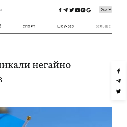
и
Ї
СПОРТ
ШОУ-БІЗ
БІЛЬШЕ
акликали негайно
в