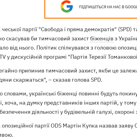
ПІДПИШІТЬСЯ НА НАС В GOOG
 чеської партії "Свобода і пряма демократія" (SPD) 
но скасував би тимчасовий захист
біженців
з України
ло від нього. Політик спілкувався з головою опози
TV у дискусійній програмі "Партія Терезії Томанково
негайно припинив тимчасовий захист, якби це залежал
яни скаржаться", – сказав голова SPD.
о словами, українські біженці повинні будуть покин
і, хоча, на думку представників інших партій, у тому 
безпечення діяльності у будівельній галузі, охороні
 опозиційної партії ODS Мартін Купка назвав заяву
ивою.