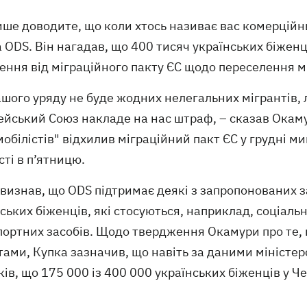
ише доводите, що коли хтось називає вас комерційн
 ODS. Він нагадав, що 400 тисяч українських біженц
ення від міграційного пакту ЄС щодо переселення м
ашого уряду не буде жодних нелегальних мігрантів,
йський Союз накладе на нас штраф, – сказав Окамур
обілістів" відхилив міграційний пакт ЄС у грудні м
ті в п’ятницю.
 визнав, що ODS підтримає деякі з запропонованих 
ських біженців, які стосуються, наприклад, соціаль
портних засобів. Щодо твердження Окамури про те, 
тами, Купка зазначив, що навіть за даними міністе
ів, що 175 000 із 400 000 українських біженців у Ч