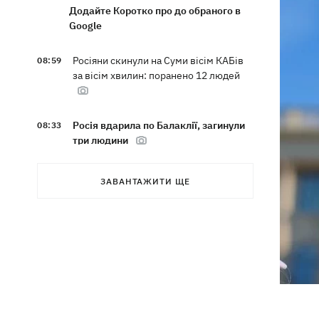
Додайте Коротко про до обраного в
Google
Росіяни скинули на Суми вісім КАБів
08:59
за вісім хвилин: поранено 12 людей
Росія вдарила по Балаклії, загинули
08:33
три людини
Мапа бойових дій в Україні 06.08.2026
08:22
ЗАВАНТАЖИТИ ЩЕ
Частина SpaceX Falcon 9 урізалась в
07:59
Місяць – чи буде це мати наслідки для
Землі
Ексводій «LeМаршрутки» Богдан
07:33
Богданович вже не у реанімації –
подробиці від Лесі Нікітюк