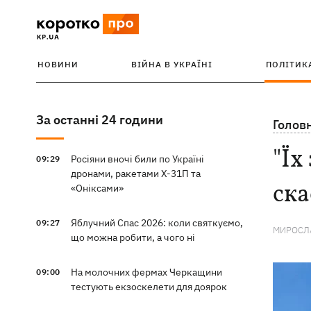
НОВИНИ
ВІЙНА В УКРАЇНІ
ПОЛІТИК
За останні 24 години
Голов
"Їх
Росіяни вночі били по Україні
09:29
дронами, ракетами Х-31П та
ска
«Оніксами»
Яблучний Спас 2026: коли святкуємо,
09:27
МИРОСЛА
що можна робити, а чого ні
На молочних фермах Черкащини
09:00
тестують екзоскелети для доярок