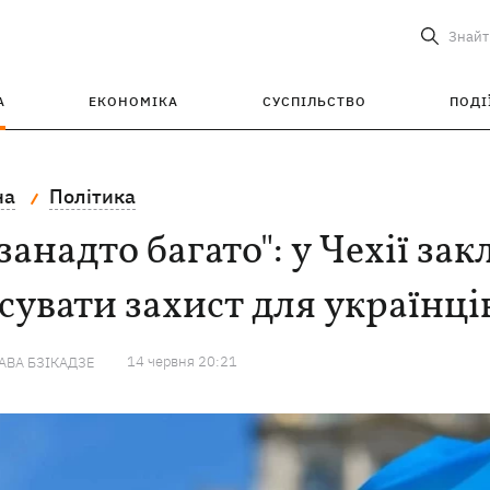
Знайт
А
ЕКОНОМІКА
СУСПІЛЬСТВО
ПОДІ
на
Політика
 занадто багато": у Чехії з
сувати захист для українці
14 червня 20:21
ВА БЗІКАДЗЕ