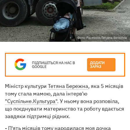
Фото: Facebook/Tetyana Berezhna
ПІДПИШІТЬСЯ НА НАС В
ДОДАТИ
GOOGLE
ЗАРАЗ
Міністр культури
Тетяна Бережна
, яка 5 місяців
тому стала мамою, дала інтерв'ю
"Суспільне.Культура"
. У ньому вона розповіла,
що поєднувати материнство та роботу вдається
завдяки підтримці рідних.
- П'ять місяців тому народилася моя дочка