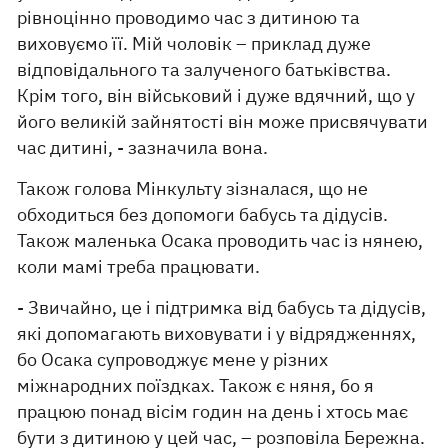
рівноцінно проводимо час з дитиною та
виховуємо її. Мій чоловік – приклад дуже
відповідального та залученого батьківства.
Крім того, він військовий і дуже вдячний, що у
його великій зайнятості він може присвячувати
час дитині, - зазначила вона.
Також голова Мінкульту зізналася, що не
обходиться без допомоги бабусь та дідусів.
Також маленька Осака проводить час із нянею,
коли мамі треба працювати.
- Звичайно, це і підтримка від бабусь та дідусів,
які допомагають виховувати і у відрядженнях,
бо Осака супроводжує мене у різних
міжнародних поїздках. Також є няня, бо я
працюю понад вісім годин на день і хтось має
бути з дитиною у цей час, – розповіла Бережна.