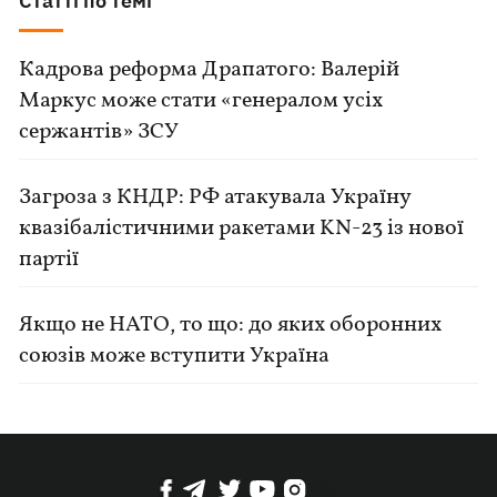
Статті по темі
Кадрова реформа Драпатого: Валерій
Маркус може стати «генералом усіх
сержантів» ЗСУ
Загроза з КНДР: РФ атакувала Україну
квазібалістичними ракетами KN-23 із нової
партії
Якщо не НАТО, то що: до яких оборонних
союзів може вступити Україна