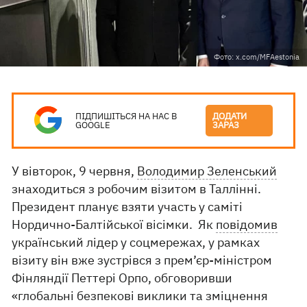
Фото: x.com/MFAestonia
ПІДПИШІТЬСЯ НА НАС В
ДОДАТИ
GOOGLE
ЗАРАЗ
У вівторок, 9 червня,
Володимир Зеленський
знаходиться з робочим візитом в Таллінні.
Президент планує взяти участь у саміті
Нордично-Балтійської вісімки. Як
повідомив
український лідер у соцмережах, у рамках
візиту він вже зустрівся з прем’єр-міністром
Фінляндії Петтері Орпо, обговоривши
«глобальні безпекові виклики та зміцнення