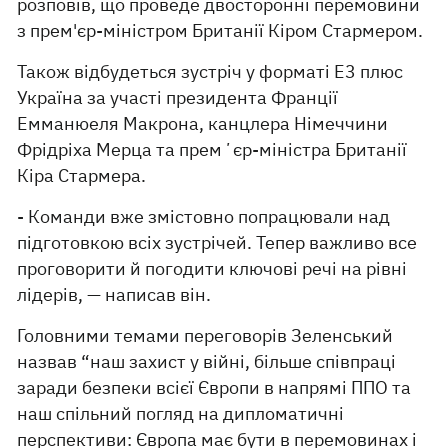
розповів, що проведе двосторонні перемовини
з прем'єр-міністром Британії Кіром Стармером.
Також відбудеться зустріч у форматі E3 плюс
Україна за участі президента Франції
Емманюеля Макрона, канцлера Німеччини
Фрідріха Мерца та премʼєр-міністра Британії
Кіра Стармера.
- Команди вже змістовно попрацювали над
підготовкою всіх зустрічей. Тепер важливо все
проговорити й погодити ключові речі на рівні
лідерів, — написав він.
Головними темами переговорів Зеленський
назвав “наш захист у війні, більше співпраці
заради безпеки всієї Європи в напрямі ППО та
наш спільний погляд на дипломатичні
перспективи: Європа має бути в перемовинах і