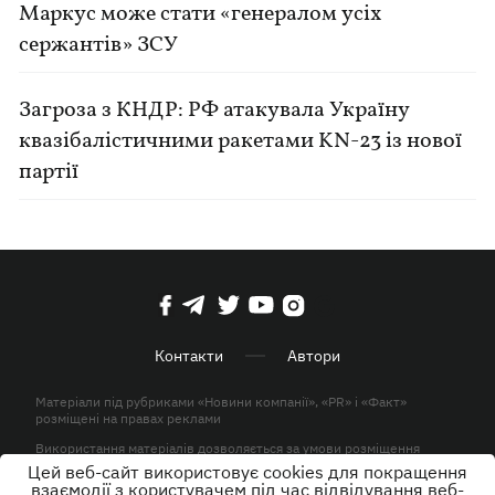
Маркус може стати «генералом усіх
сержантів» ЗСУ
Загроза з КНДР: РФ атакувала Україну
квазібалістичними ракетами KN-23 із нової
партії
Контакти
Автори
Матеріали під рубриками «Новини компанії», «PR» і «Факт»
розміщені на правах реклами
Використання матеріалів дозволяється за умови розміщення
активного гіперпосилання на KP.UA в першому абзаці.
Цей веб-сайт використовує cookies для покращення
взаємодії з користувачем під час відвідування веб-
© ТОВ «ЮЛАВ МЕДІА» 2026. Всі права захищені.