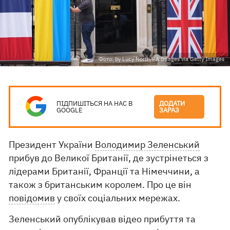
Фото: by Lucy North/PA Images via Getty Images
ПІДПИШІТЬСЯ НА НАС В
ДОДАТИ
GOOGLE
ЗАРАЗ
Президент України
Володимир Зеленський
прибув до Великої Британії, де зустрінеться з
лідерами Британії, Франції та Німеччини, а
також з британським королем. Про це він
повідомив
у своїх соціальних мережах.
Зеленський опублікував відео прибуття та