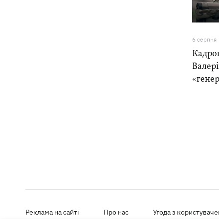
6 серпня
Кадро
Валер
«генер
Реклама на сайті
Про нас
Угода з користувач