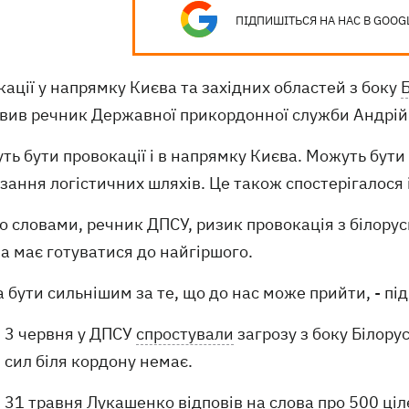
ПІДПИШІТЬСЯ НА НАС В GOOG
ації у напрямку Києва та західних областей з боку
Б
явив речник Державної прикордонної служби Андрі
ть бути провокації і в напрямку Києва. Можуть бути
зання логістичних шляхів. Це також спостерігалося і
о словами, речник ДПСУ, ризик провокація з білорусь
а має готуватися до найгіршого.
а бути сильнішим за те, що до нас може прийти, - під
3 червня у ДПСУ
спростували
загрозу з боку Білору
сил біля кордону немає.
31 травня Лукашенко
відповів
на слова про 500 ціле