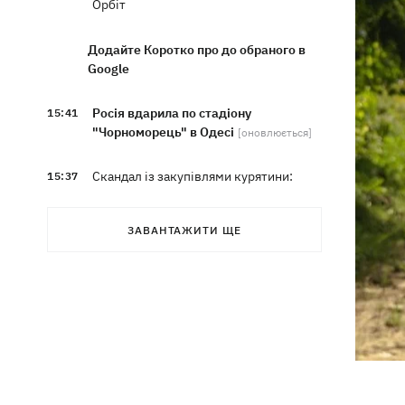
Орбіт
Додайте Коротко про до обраного в
Google
Росія вдарила по стадіону
15:41
"Чорноморець" в Одесі
[оновлюється]
Скандал із закупівлями курятини:
15:37
мережа «Делікат» продовжує
продавати продукцію птахофабрики,
ЗАВАНТАЖИТИ ЩЕ
звинувачуваної в екологічному терорі
Синоптики розповіли, які області на
15:25
вихідних накриють грози із градом
Софія Ротару показалася з букетами
15:00
квітів у день 79-річчя