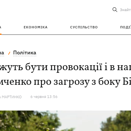
Знайт
А
ЕКОНОМІКА
СУСПІЛЬСТВО
ПОДІ
на
Політика
уть бути провокації і в на
ченко про загрозу з боку Б
6 червня 13:56
А МАРТИНКО