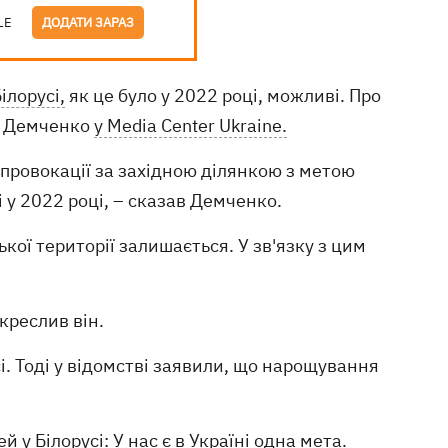
LE
ДОДАТИ ЗАРАЗ
ілорусі,
як це було у 2022 році, можливі. Про
й Демченко
у Media Center Ukraine.
 провокації за західною ділянкою з метою
 у 2022 році, – сказав Демченко.
кої території залишається. У зв'язку з цим
креслив він.
сі. Тоді у відомстві заявили, що нарощування
й у Білорусі: У нас є в Україні одна мета.