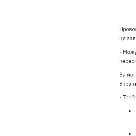
В Івано-Франківську робітники
13:58
"Нової пошти" штовхали собаку
шваброю, - реакція компанії
Провок
Відомий український бренд потрапив
13:33
у скандал через рекламу з
це за
«малоросом» в новій колекції
- Можу
Наталка Денисенко стала
13:30
перері
співведучою "Холостяка"
За йог
Кількість жертв атаки на Київ 5
13:26
Україн
серпня зросла
- Треб
На Миколаївщині під час купання у
12:54
морі підірвався 45-річний чоловік