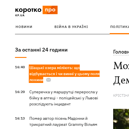
НОВИНИ
ВІЙНА В УКРАЇНІ
ПОЛІТИК
За останні 24 години
Голов
Мож
16:40
Шацькі озера міліють: що
відбувається і чи винні у цьому поля
Дем
лохини
Суперечка у маршрутці переросла у
16:20
КРІСТІН
бійку в аптеці - поліцейські у Львові
розслідують інцидент
Помер автор пісень Мадонни й
16:13
трикратний лауреат Grammy Вільям