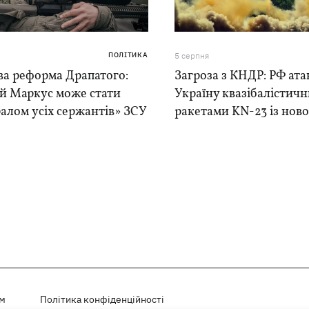
ПОЛІТИКА
5 серпня
ва реформа Драпатого:
Загроза з КНДР: РФ ата
ій Маркус може стати
Україну квазібалістич
алом усіх сержантів» ЗСУ
ракетами KN-23 із нової
ем
Політика конфіденційності