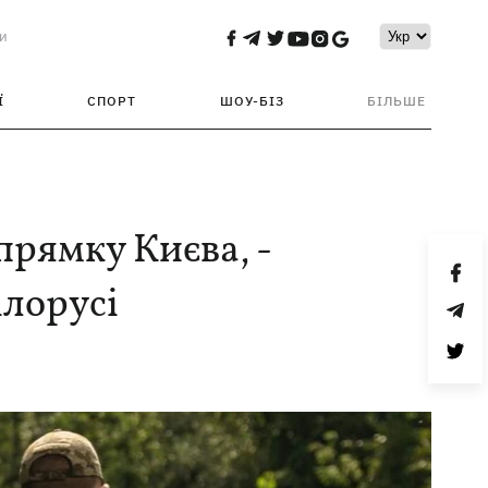
и
Ї
СПОРТ
ШОУ-БІЗ
БІЛЬШЕ
прямку Києва, -
ілорусі