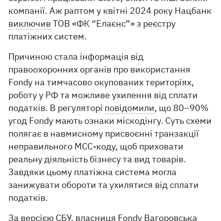
компанії. Аж раптом у квітні 2024 року Нацбанк
виключив
ТОВ «ФК “Елаєнс”» з реєстру
платіжних систем.
Причиною стала інформація від
правоохоронних органів про використання
Fondy на тимчасово окупованих територіях,
роботу у РФ та можливе ухилення від сплати
податків. В регуляторі
повідомили
, що 80–90%
угод Fondy мають ознаки міскодінгу. Суть схеми
полягає в навмисному присвоєнні транзакції
неправильного MCC-коду, щоб приховати
реальну діяльність бізнесу та вид товарів.
Завдяки цьому платіжна система могла
занижувати обороти та ухилятися від сплати
податків.
За версією СБУ
, власниця Fondy Вагоровська