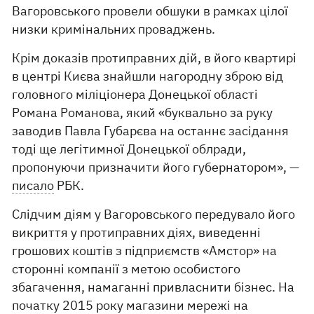
Вагоровського провели обшуки в рамках цілої
низки кримінальних проваджень.
Крім доказів протиправних дій, в його квартирі
в центрі Києва знайшли нагородну зброю від
головного міліціонера Донецької області
Романа Романова, який «буквально за руку
заводив Павла Губарєва на останнє засідання
тоді ще легітимної Донецької облради,
пропонуючи призначити його губернатором», —
писало
РБК.
Слідчим діям у Вагоровського передувало його
викриття у протиправних діях, виведенні
грошових коштів з підприємств «Амстор» на
сторонні компанії з метою особистого
збагачення, намаганні привласнити бізнес. На
початку 2015 року магазини мережі на