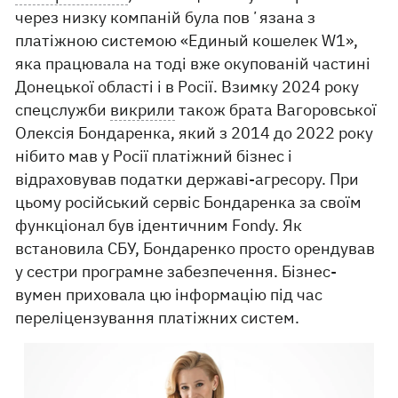
через низку компаній була повʼязана з
платіжною системою «Единый кошелек W1»,
яка працювала на тоді вже окупованій частині
Донецької області і в Росії. Взимку 2024 року
спецслужби
викрили
також брата Вагоровської
Олексія Бондаренка, який з 2014 до 2022 року
нібито мав у Росії платіжний бізнес і
відраховував податки державі-агресору. При
цьому російський сервіс Бондаренка за своїм
функціонал був ідентичним Fondy. Як
встановила СБУ, Бондаренко просто орендував
у сестри програмне забезпечення. Бізнес-
вумен приховала цю інформацію під час
переліцензування платіжних систем.