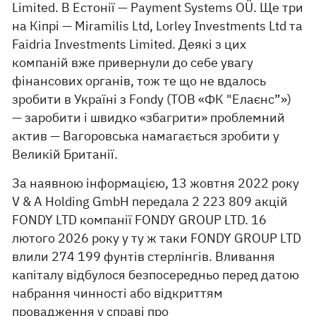
Limited. В Естонії — Payment Systems OÜ. Ще три
на Кіпрі — Miramilis Ltd, Lorley Investments Ltd та
Faidria Investments Limited. Деякі з цих
компаній вже привернули до себе увагу
фінансових органів, тож те що не вдалось
зробити в Україні з Fondy (ТОВ «ФК "Елаєнс”»)
— заробити і швидко «збагрити» проблемний
актив — Вагоровська намагається зробити у
Великій Британії.
За наявною інформацією, 13 жовтня 2022 року
V & A Holding GmbH передала 2 223 809 акцій
FONDY LTD компанії FONDY GROUP LTD. 16
лютого 2026 року у ту ж таки FONDY GROUP LTD
влили 274 199 фунтів стерлінгів. Вливання
капіталу відбулося безпосередньо перед датою
набрання чинності або відкриттям
провадження у справі про