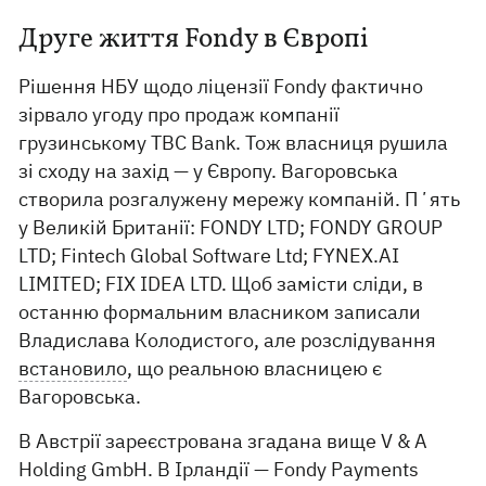
Друге життя Fondy в Європі
Рішення НБУ щодо ліцензії Fondy фактично
зірвало угоду про продаж компанії
грузинському TBC Bank. Тож власниця рушила
зі сходу на захід — у Європу. Вагоровська
створила розгалужену мережу компаній. Пʼять
у Великій Британії: FONDY LTD; FONDY GROUP
LTD; Fintech Global Software Ltd; FYNEX.AI
LIMITED; FIX IDEA LTD. Щоб замісти сліди, в
останню формальним власником записали
Владислава Колодистого, але розслідування
встановило
, що реальною власницею є
Вагоровська.
В Австрії зареєстрована згадана вище V & A
Holding GmbH. В Ірландії — Fondy Payments