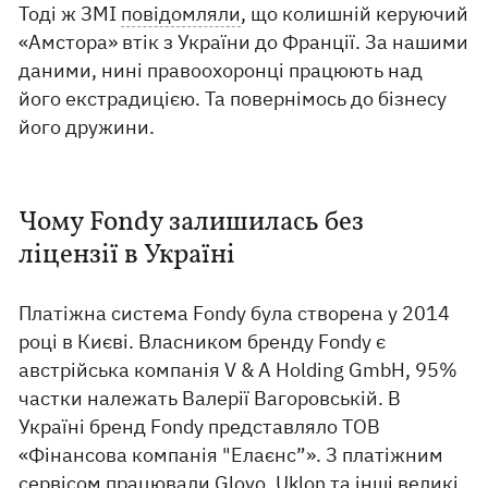
Тоді ж ЗМІ
повідомляли
, що колишній керуючий
«Амстора» втік з України до Франції. За нашими
даними, нині правоохоронці працюють над
його екстрадицією. Та повернімось до бізнесу
його дружини.
Чому Fondy залишилась без
ліцензії в Україні
Платіжна система Fondy була створена у 2014
році в Києві. Власником бренду Fondy є
австрійська компанія V & A Holding GmbH, 95%
частки належать Валерії Вагоровській. В
Україні бренд Fondy представляло ТОВ
«Фінансова компанія "Елаєнс”». З платіжним
сервісом працювали Glovo, Uklon та інші великі