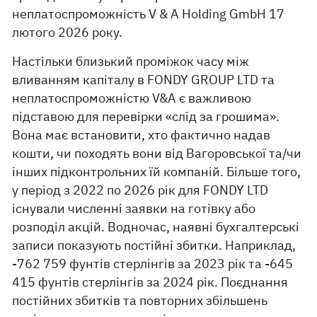
неплатоспроможність V & A Holding GmbH 17
лютого 2026 року.
Настільки близький проміжок часу між
вливанням капіталу в FONDY GROUP LTD та
неплатоспроможністю V&A є важливою
підставою для перевірки «слід за грошима».
Вона має встановити, хто фактично надав
кошти, чи походять вони від Вагоровської та/чи
інших підконтрольних їй компаній. Більше того,
у період з 2022 по 2026 рік для FONDY LTD
існували численні заявки на готівку або
розподіл акцій. Водночас, наявні бухгалтерські
записи показують постійні збитки. Наприклад,
-762 759 фунтів стерлінгів за 2023 рік та -645
415 фунтів стерлінгів за 2024 рік. Поєднання
постійних збитків та повторних збільшень