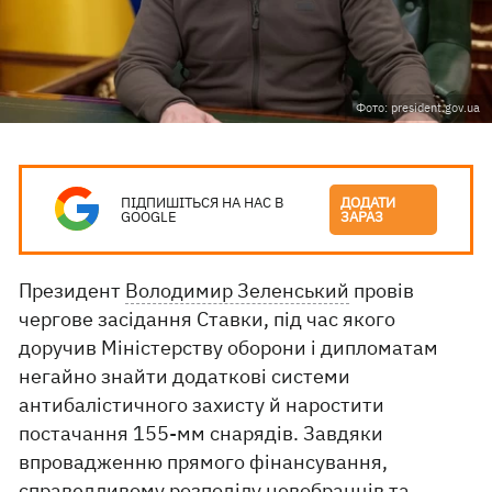
Фото: president.gov.ua
ПІДПИШІТЬСЯ НА НАС В
ДОДАТИ
GOOGLE
ЗАРАЗ
Президент
Володимир Зеленський
провів
чергове засідання Ставки, під час якого
доручив Міністерству оборони і дипломатам
негайно знайти додаткові системи
антибалістичного захисту й наростити
постачання 155-мм снарядів. Завдяки
впровадженню прямого фінансування,
справедливому розподілу новобранців та