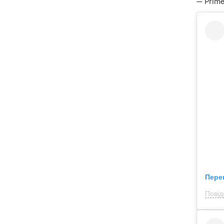
— Prime
Пере
Повід