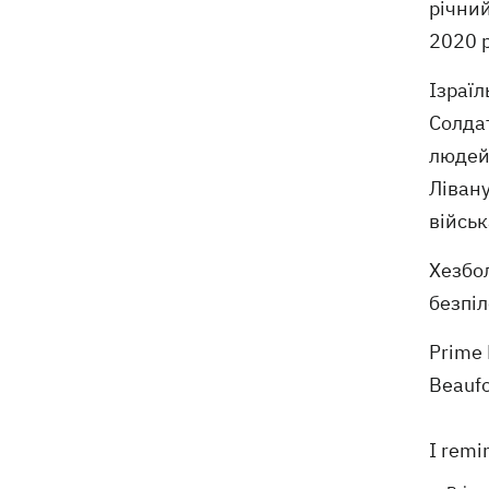
річний
2020 р
Ізраїл
Солдат
людей.
Лівану
військ
Хезбол
безпіл
Prime 
Beaufo
I remi