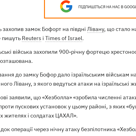
ПІДПИШІТЬСЯ НА НАС В GOOG
ь захопив замок Бофорт на півдні
Лівану
, що стало 
е пишуть
Reuters
і
Times of Israel
.
ьські війська захопили 900-річну фортецю хрестоно
розташована.
ання до замку Бофор дало ізраїльським військам н
ного Лівану, з якого ведуться атаки на ізраїльські 
ові заявили, що «Хезболла» «зробила численні атаки
проти пускових установок у цьому районі, з яких «бу
х жителях і солдатах ЦАХАЛ».
док операції через нічну атаку безпілотника «Хезбо