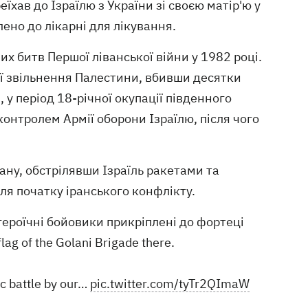
їхав до Ізраїлю з України зі своєю матір'ю у
ено до лікарні для лікування.
х битв Першої ліванської війни у ​​1982 році.
ії звільнення Палестини, вбивши десятки
, у період 18-річної окупації південного
контролем Армії оборони Ізраїлю, після чого
ану, обстрілявши Ізраїль ракетами та
сля початку іранського конфлікту.
 героїчні бойовики прикріплені до фортеці
lag of the Golani Brigade there.
c battle by our…
pic.twitter.com/tyTr2QImaW