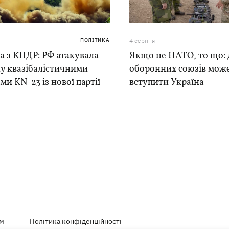
ПОЛІТИКА
4 серпня
а з КНДР: РФ атакувала
Якщо не НАТО, то що: 
у квазібалістичними
оборонних союзів мож
ми KN-23 із нової партії
вступити Україна
ем
Політика конфіденційності