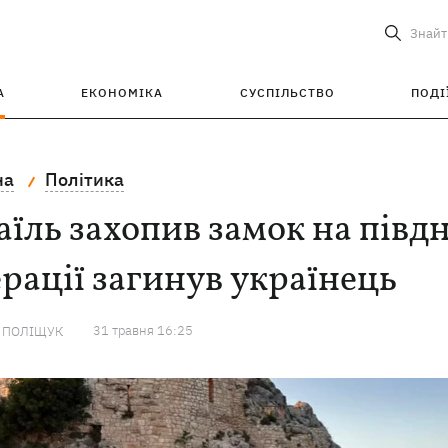
Знайт
А
ЕКОНОМІКА
СУСПІЛЬСТВО
ПОДІ
на
Політика
аїль захопив замок на півдн
рації загинув українець
31 травня 16:25
А ПОЛІЩУК