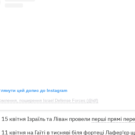
глянути цей допис до Instagram
омлення, поширення Israel Defense Forces (@idf)
15 квітня Ізраїль та Ліван провели
перші прямі пер
11 квітня на Гаїті в тисняві біля
фортеці Лафер'єр
що