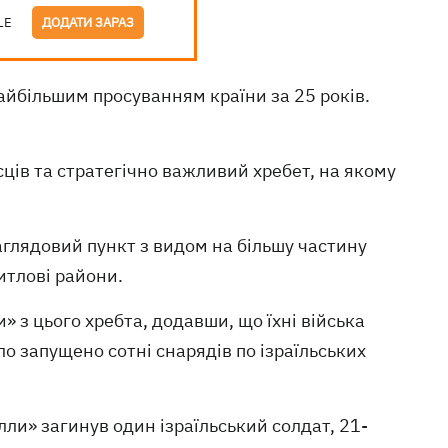
LE
ДОДАТИ ЗАРАЗ
найбільшим просуванням країни за 25 років.
сців та стратегічно важливий хребет, на якому
аглядовий пункт з видом на більшу частину
житлові райони.
» з цього хребта, додавши, що їхні війська
ло запущено сотні снарядів по ізраїльських
лли» загинув один ізраїльський солдат, 21-