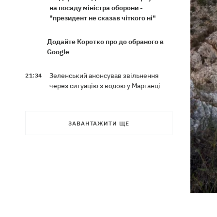
на посаду міністра оборони -
"президент не сказав чіткого ні"
Додайте Коротко про до обраного в
Google
Зеленський анонсував звільнення
21:34
через ситуацію з водою у Марганці
Збірна України з хокею отримала
21:06
нового тренера – ним став Олександр
ЗАВАНТАЖИТИ ЩЕ
Бобкін
Зеленський доручив підготувати
20:39
проти РФ спеціальну санкційну
операцію
Дрони СБУ вразили два кораблі ФСБ
20:12
РФ "Балаклава" та "Керч"