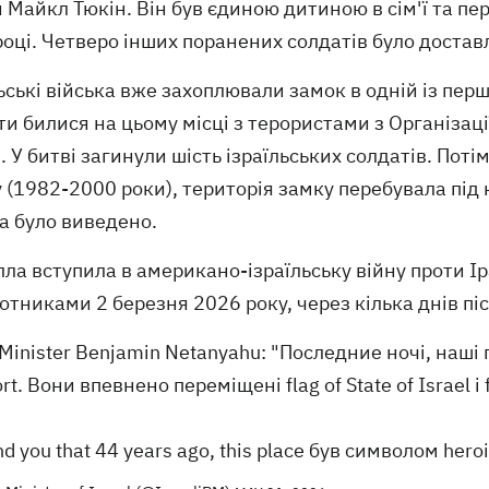
 Майкл Тюкін. Він був єдиною дитиною в сім'ї та пере
оці. Четверо інших поранених солдатів було доставл
ьські війська вже захоплювали замок в одній із перши
и билися на цьому місці з терористами з Організац
 У битві загинули шість ізраїльських солдатів. Потім
 (1982-2000 роки), територія замку перебувала під 
а було виведено.
ла вступила в американо-ізраїльську війну проти Ір
отниками 2 березня 2026 року, через кілька днів пі
Minister Benjamin Netanyahu: "Последние ночі, наші
rt. Вони впевнено переміщені flag of State of Israel і f
nd you that 44 years ago, this place був символом heroi