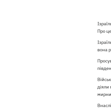
Зеленський підписав укази про
19:40
звільнення ще чотирьох послів
Ізраїл
Сердечко не витримало - внаслідок
19:19
Про ц
атаки РФ у притулку на Київщині
загинули собаки
Ізраїл
Російські дрони знищили депо
19:15
вона 
Укрпошти у Павлограді, загинули
співробітники
Просув
півден
Зеленський заснував нове свято -
18:43
День військ зв'язку та кібербезпеки
Військ
ЗСУ
діяли 
мирни
Український кандидат у судді МКС
18:13
Кішакевич не пройшов тест на знання
мов
Внаслі