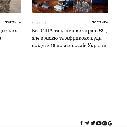
ПОЛІТИКА
3 серпня
ПОЛІТИКА
до яких
Без США та ключових країн ЄС,
е
але з Азією та Африкою: куди
поїдуть 18 нових послів України