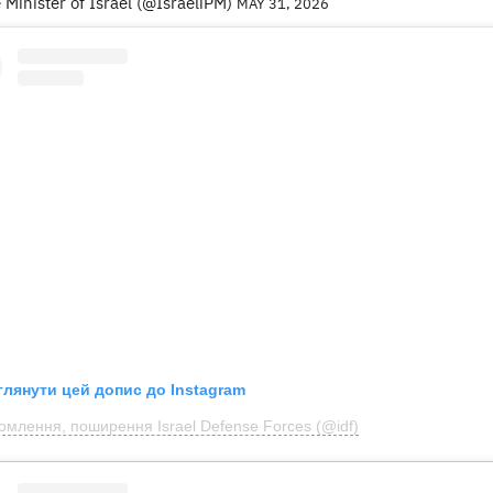
 Minister of Israel (@IsraeliPM)
MAY 31, 2026
глянути цей допис до Instagram
омлення, поширення Israel Defense Forces (@idf)