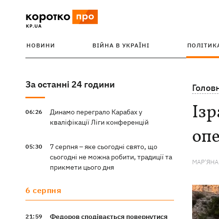
НОВИНИ
ВІЙНА В УКРАЇНІ
ПОЛІТИК
За останні 24 години
Голов
Ізр
Динамо переграло Карабах у
06:26
кваліфікації Ліги конференцій
опе
7 серпня – яке сьогодні свято, що
05:30
сьогодні не можна робити, традиції та
МАР'ЯН
прикмети цього дня
6 серпня
Федоров сподівається повернутися
21:59