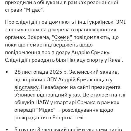
приходили з обшуками в рамках резонансної
справи "Мідас".
Про слідчі дії повідомляють і інші українські ЗМІ
з посиланням на джерела в правоохоронних
органах. Зокрема,
"Схеми"
повідомляють, що
поки що немає підтверджень щодо
повідомлення про підозру Андрію Єрмаку.
Слідчі дії проводять біля Палацу спорту у Києві.
28 листопада 2025 р. Зеленський заявив,
що керівник ОПУ
Андрій Єрмак подав у
відставку.
Незабаром на сайті президента
з’явився відповідний указ. Це сталося на тлі
обшуків НАБУ у квартирі Єрмака в рамках
операції "Мідас" — розслідування щодо
розкрадання в Енергоатомі.
5 грудня Зеленський своїми указами вивів