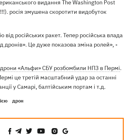
ериканського видання The Washington Post
(!!!). росія змушена скоротити видобуток
о від російських ракет. Тепер російська влада
ід дронів». Це дуже показова зміна ролей», -
дрони «Альфи» СБУ розбомбили НПЗ в Пермі
.
 Пермі це третій масштабний удар за останні
ції у Самарі, балтійським портам і т.д.
сією
дрон