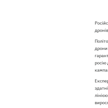
увійде до Зали слави шахів
На Житомирщині в будівлі ТЦК помер
11:10
військовозобов'язаний – подробиці
Російс
від військкомату
дронів
Росіяни вдарили по людях на ринку
10:34
на Сумщині – багато поранених
Політо
дрони 
На горі Петрос блискавка вдарила у
09:59
гарант
двох туристів
росію 
Росіяни атакували 147 дронами з 5
кампа
09:23
напрямків
Експе
здатні
лінією
вирос