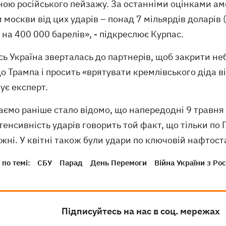
ною російського пейзажу. За останніми оцінками ам
 москви від цих ударів – понад 7 мільярдів доларів 
на 400 000 барелів», - підкреслює Курпас.
ь Україна зверталась до партнерів, щоб закрити неб
до Трампа і просить «врятувати кремлівського діда в
ує експерт.
аємо раніше стало відомо, що напередодні 9 травня
тенсивність ударів говорить той факт, що тільки по
жні. У квітні також були удари по ключовій нафтостан
по темі:
СБУ
Парад
День Перемоги
Війна України з Ро
Підписуйтесь на нас в соц. мережах