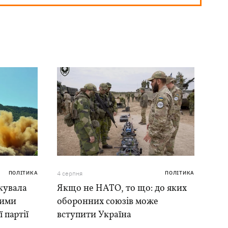
ПОЛІТИКА
4 серпня
ПОЛІТИКА
кувала
Якщо не НАТО, то що: до яких
ними
оборонних союзів може
 партії
вступити Україна