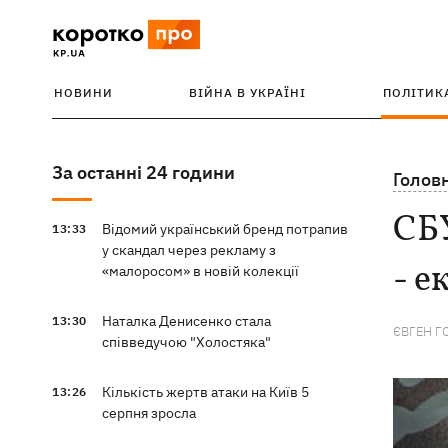
НОВИНИ
ВІЙНА В УКРАЇНІ
ПОЛІТИК
За останні 24 години
Голов
СБУ
Відомий український бренд потрапив
13:33
у скандал через рекламу з
- е
«малоросом» в новій колекції
Наталка Денисенко стала
13:30
ЄВГЕН Г
співведучою "Холостяка"
Кількість жертв атаки на Київ 5
13:26
серпня зросла