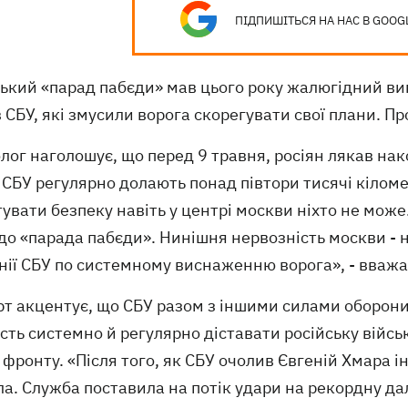
ПІДПИШІТЬСЯ НА НАС В GOOG
ький «парад пабєди» мав цього року жалюгідний ви
 СБУ, які змусили ворога скорегувати свої плани. Пр
лог наголошує, що перед 9 травня, росіян лякав на
СБУ регулярно долають понад півтори тисячі кіломет
увати безпеку навіть у центрі москви ніхто не мож
до «парада пабєди». Нинішня нервозність москви - н
нії СБУ по системному виснаженню ворога», - вважа
рт акцентує, що СБУ разом з іншими силами оборони
сть системно й регулярно діставати російську війсь
 фронту. «Після того, як СБУ очолив Євгеній Хмара і
ла. Служба поставила на потік удари на рекордну д