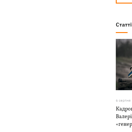
Статті
6 серпня
Кадро
Валер
«генер