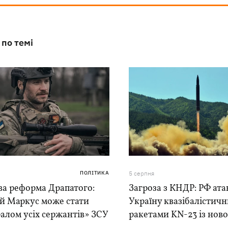
 по темі
ПОЛІТИКА
5 серпня
ва реформа Драпатого:
Загроза з КНДР: РФ ата
ій Маркус може стати
Україну квазібалістич
алом усіх сержантів» ЗСУ
ракетами KN-23 із нової