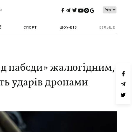
и
Ї
СПОРТ
ШОУ-БІЗ
БІЛЬШЕ
ад пабєди» жалюгідним,
сть ударів дронами