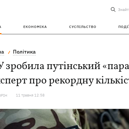
Знайт
А
ЕКОНОМІКА
СУСПІЛЬСТВО
ПОДІ
на
Політика
 зробила путінський «пар
ксперт про рекордну кількі
11 травня 12:58
ОРІН