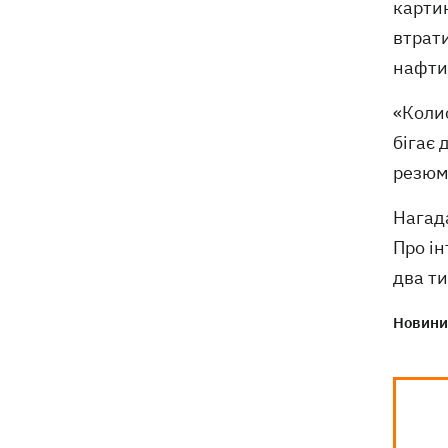
карти
втрати
нафти 
«Колис
бігає 
резюм
Нагад
Про ін
два ти
Новини 