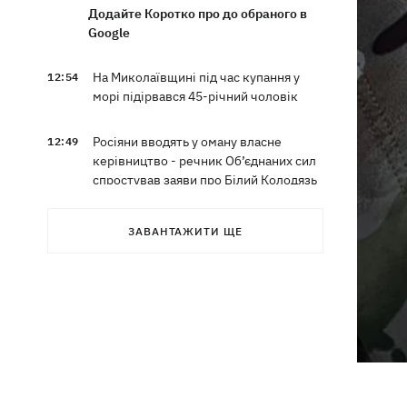
Додайте Коротко про до обраного в
Google
На Миколаївщині під час купання у
12:54
морі підірвався 45-річний чоловік
Росіяни вводять у оману власне
12:49
керівництво - речник Об’єднаних сил
спростував заяви про Білий Колодязь
Наталя Могилевська вперше стане
12:47
ЗАВАНТАЖИТИ ЩЕ
тренеркою дорослого "Голосу"
Україна успішно протестувала власну
12:18
балістику – експерт розповів про яку
саме ракету йдеться
Василь Іванчук першим серед
11:50
українців за часів Незалежності