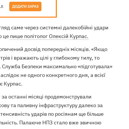
LE
ДОДАТИ ЗАРАЗ
гляд саме через системні далекобійні удари
о це
пише політолог Олексій Курпас.
копичений досвід попередніх місяців. «Якщо
рів і вражають цілі у глибокому тилу, то
е. Служба Безпеки максимально «підготувала»
аслідок не одного конкретного дня, а всієї
є Курпас.
 за останні місяці продемонстрували
кову та паливну інфраструктуру далеко за
нтенсивність ударів по росіянам ще більше
альність. Палаюче НПЗ стало вже звичною