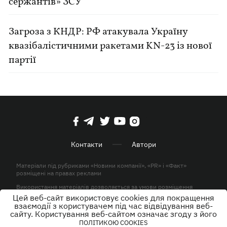
сержантів» ЗСУ
Загроза з КНДР: РФ атакувала Україну
квазібалістичними ракетами KN-23 із нової
партії
Контакти
Автори
Матеріали під рубриками «Новини компанії», «PR» і «Факт»
розміщені на правах реклами
Використання матеріалів дозволяється за умови розміщення
активного гіперпосилання на KP.UA в першому абзаці.
Цей веб-сайт використовує cookies для покращення
взаємодії з користувачем під час відвідування веб-
© ТОВ «ЮЛАВ МЕДІА» 2026. Всі права захищені.
сайту. Користування веб-сайтом означає згоду з його
ПОЛІТИКОЮ COOKIES