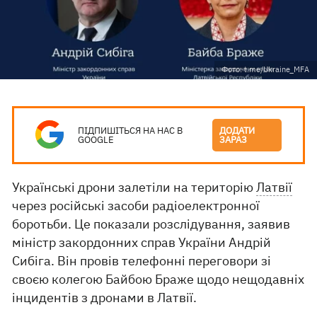
Фото: t.me/Ukraine_MFA
ПІДПИШІТЬСЯ НА НАС В
ДОДАТИ
GOOGLE
ЗАРАЗ
Українські дрони залетіли на територію
Латвії
через російські засоби радіоелектронної
боротьби. Це показали розслідування, заявив
міністр закордонних справ України Андрій
Сибіга. Він провів телефонні переговори зі
своєю колегою Байбою Браже щодо нещодавніх
інцидентів з дронами в Латвії.