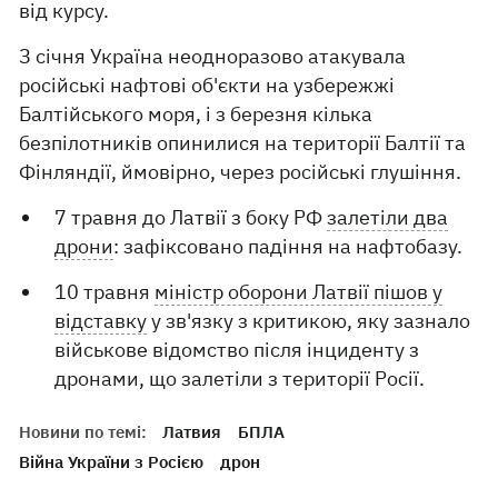
від курсу.
З січня Україна неодноразово атакувала
російські нафтові об'єкти на узбережжі
Балтійського моря, і з березня кілька
безпілотників опинилися на території Балтії та
Фінляндії, ймовірно, через російські глушіння.
7 травня до Латвії з боку РФ
залетіли два
дрони
: зафіксовано падіння на нафтобазу.
10 травня
міністр оборони Латвії пішов у
відставку
у зв'язку з критикою, яку зазнало
військове відомство після інциденту з
дронами, що залетіли з території Росії.
Новини по темі:
Латвия
БПЛА
Війна України з Росією
дрон