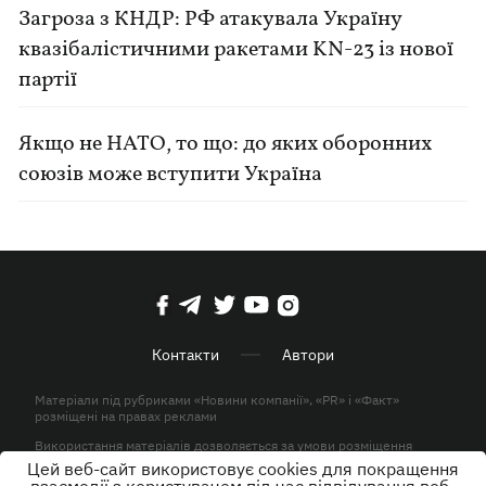
Загроза з КНДР: РФ атакувала Україну
квазібалістичними ракетами KN-23 із нової
партії
Якщо не НАТО, то що: до яких оборонних
союзів може вступити Україна
Контакти
Автори
Матеріали під рубриками «Новини компанії», «PR» і «Факт»
розміщені на правах реклами
Використання матеріалів дозволяється за умови розміщення
активного гіперпосилання на KP.UA в першому абзаці.
Цей веб-сайт використовує cookies для покращення