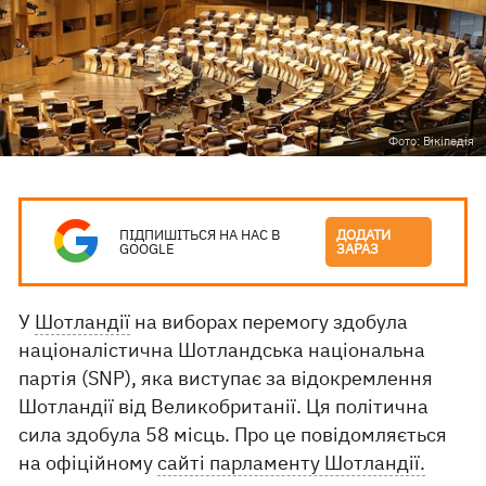
Фото: Вікіпедія
ПІДПИШІТЬСЯ НА НАС В
ДОДАТИ
GOOGLE
ЗАРАЗ
У
Шотландії
на виборах перемогу здобула
націоналістична Шотландська національна
партія (SNP), яка виступає за відокремлення
Шотландії від Великобританії. Ця політична
сила здобула 58 місць. Про це повідомляється
на офіційному
сайті парламенту Шотландії.