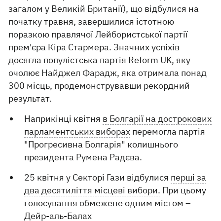
загалом у Великій Британії), що відбулися на
початку травня, завершилися істотною
поразкою правлячої Лейбористської партії
прем'єра Кіра Стармера. Значних успіхів
досягла популістська партія Reform UK, яку
очолює Найджел Фарадж, яка отримала понад
300 місць, продемонструвавши рекордний
результат.
Наприкінці квітня
в Болгарії на дострокових
парламентських виборах
перемогла партія
"Прогресивна Болгарія" колишнього
президента Румена Радєва.
25 квітня у Секторі Гази відбулися
перші за
два десятиліття місцеві вибори.
При цьому
голосування обмежене одним містом –
Дейр-аль-Балах