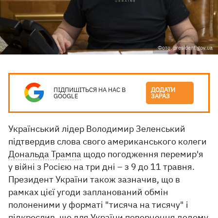
Фото: president.gov.ua
ПІДПИШІТЬСЯ НА НАС В
ДОДАТИ
GOOGLE
ЗАРАЗ
Український лідер Володимир Зеленський
підтвердив слова свого американського колеги
Дональда Трампа
щодо погодження перемир'я
у війні з Росією на три дні – з 9 до 11 травня.
Президент України також зазначив, що в
рамках цієї угоди запланований обмін
полоненими у форматі "тисяча на тисячу" і
підкреслив, що для України повернення додому