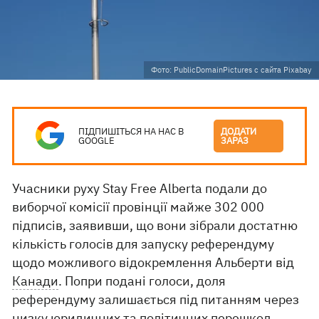
Фото: PublicDomainPictures с сайта Pixabay
ПІДПИШІТЬСЯ НА НАС В
ДОДАТИ
GOOGLE
ЗАРАЗ
Учасники руху Stay Free Alberta подали до
виборчої комісії провінції майже 302 000
підписів, заявивши, що вони зібрали достатню
кількість голосів для запуску референдуму
щодо можливого відокремлення Альберти від
Канади
. Попри подані голоси, доля
референдуму залишається під питанням через
низку юридичних та політичних перешкод,