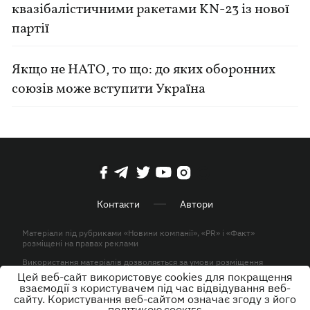
квазібалістичними ракетами KN-23 із нової
партії
Якщо не НАТО, то що: до яких оборонних
союзів може вступити Україна
Контакти
Автори
Матеріали під рубриками «Новини компанії», «PR» і «Факт»
розміщені на правах реклами
Використання матеріалів дозволяється за умови розміщення
активного гіперпосилання на KP.UA в першому абзаці.
Цей веб-сайт використовує cookies для покращення
взаємодії з користувачем під час відвідування веб-
© ТОВ «ЮЛАВ МЕДІА» 2026. Всі права захищені.
сайту. Користування веб-сайтом означає згоду з його