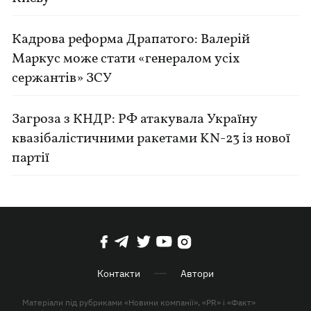
Кадрова реформа Драпатого: Валерій
Маркус може стати «генералом усіх
сержантів» ЗСУ
Загроза з КНДР: РФ атакувала Україну
квазібалістичними ракетами KN-23 із нової
партії
Контакти
Автори
Матеріали під рубриками «Новини компанії», «PR» і «Факт»