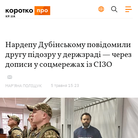
Нардепу Дубінському повідомили
другу підозру у держзраді — через
дописи у соцмережах із СІЗО
5 травня 15:23
МАР'ЯНА ПОЛІЩУК