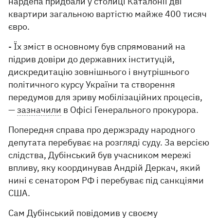
нардепа придбали у столиці Каталонії дві
квартири загальною вартістю майже 400 тисяч
євро.
- Їх зміст в основному був спрямований на
підрив довіри до державних інституцій,
дискредитацію зовнішнього і внутрішнього
політичного курсу України та створення
передумов для зриву мобілізаційних процесів,
—
зазначили
в Офісі Генерального прокурора.
Попередня справа про держзраду народного
депутата перебуває на розгляді суду. За версією
слідства, Дубінський був учасником мережі
впливу, яку координував Андрій Деркач, який
нині є сенатором РФ і перебуває під санкціями
США.
Сам Дубінський повідомив у своєму