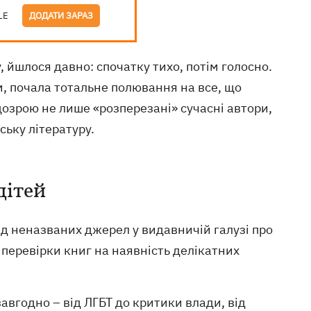
LE
ДОДАТИ ЗАРАЗ
 йшлося давно: спочатку тихо, потім голосно.
, почала тотальне полювання на все, що
ідозрою не лише «розперезані» сучасні автори,
ську літературу.
дітей
д неназваних джерел у видавничій галузі про
 перевірки книг на наявність делікатних
авгодно – від ЛГБТ до критики влади, від