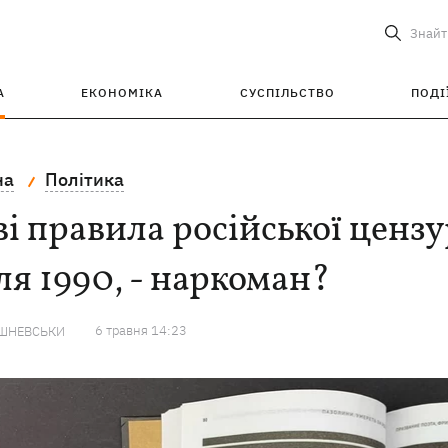
Знайт
А
ЕКОНОМІКА
СУСПІЛЬСТВО
ПОДІ
на
Політика
і правила російської ценз
ля 1990, - наркоман?
6 травня 14:23
ИШНЕВСЬКИ