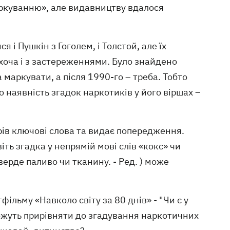
аркуванню», але видавництву вдалося
я і Пушкін з Гоголем, і Толстой, але їх
 хоча і з застереженнями. Було знайдено
 маркувати, а після 1990-го – треба. Тобто
наявність згадок наркотиків у його віршах –
орів ключові слова та видає попередження.
іть згадка у непрямій мові слів «кокс» чи
верде паливо чи тканину. - Ред. ) може
ільму «Навколо світу за 80 днів» - "Чи є у
 можуть прирівняти до згадування наркотичних