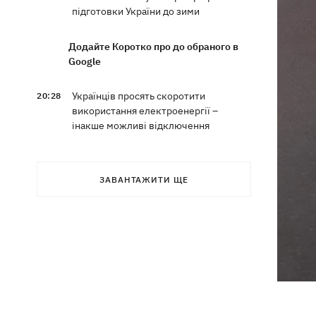
підготовки України до зими
Додайте Коротко про до обраного в
Google
Українців просять скоротити
20:28
використання електроенергії –
інакше можливі відключення
Тайський футболіст загинув від удару
19:50
блискавки просто на полі
ЗАВАНТАЖИТИ ЩЕ
Рада нацбезпеки затвердила План
19:47
стійкості Києва, - Клименко
Мудрик зіграв за "Челсі" – вперше за
19:19
615 днів
Погода в Україні 6 серпня – спека
18:53