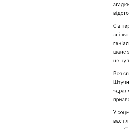
згадк
відст
Є в пе
звільн
геніал
шанс з
не ну
Вся с
Штучно
«драп»
призв
У соцм
вас пл