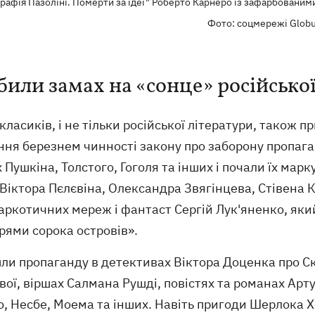
графія Пазоліні. Померти за ідеї" Роберто Карнеро із зафарбованим
Фото: соцмережі Glob
били замах на «сонце» російської
класиків, і не тільки російської літератури, також 
ня березнем чинності закону про заборону пропаган
 Пушкіна, Толстого, Гоголя та інших і почали їх м
Віктора Пєлєвіна, Олександра Звягінцева, Стівена 
ркотичних мереж і фантаст Сергій Лук'яненко, який
рями сорока островів».
и пропаганду в детективах Віктора Доценка про Ска
вої, віршах Салмана Рушді, повістях та романах Арт
, Несбе, Моема та інших. Навіть пригоди Шерлока Х