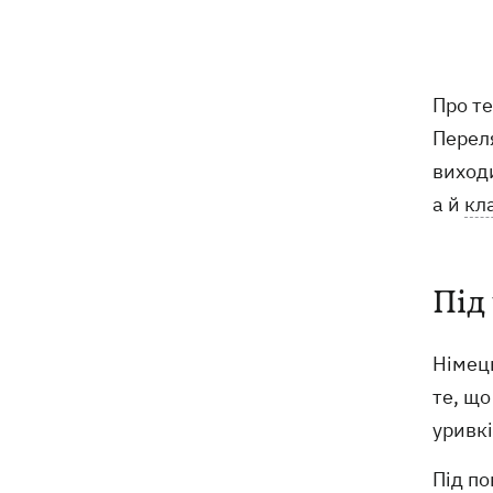
відступає, прогнозують локальні дощі
з грозами
Україна знищуватиме балістичні
18:45
Про те
установки військ РФ, - Зеленський
Перел
виходи
18:27
Гар, дим і смог після обстрілів: як
захистити себе та близьких
а й
кл
Генштаб спростував руйнування
18:17
Бортницької станції в Києві після атак
РФ
Під
В МЗС відреагували на резонансну
17:45
Німец
заяву Залужного про НАТО - "слова
вирвали із контексту"
те, що
уривкі
Під по