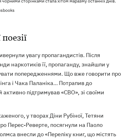
и чорними сторінками стала хітом маразму останніх днів.
usbooks
 поезії
привернули увагу пропагандистів. Після
ди наркотиків її, пропаганду, знайшли у
аркувати попередженнями. Що вже говорити про
Кінга і Чака Паланіка… Потрапив до
 активно підтримував «СВО», зі своїми
женого, у творах Діни Рубіної, Тетяни
уро Перес-Реверте, посягнули на Паоло
олмса внесли до «Переліку книг, що містять