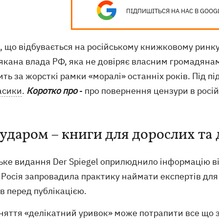
ПІДПИШІТЬСЯ НА НАС В GOOG
, що відбувається на російському книжковому ринку,
якана влада РФ, яка не довіряє власним громадянам
ть за жорсткі рамки «моралі» останніх років. Під п
асики
.
Коротко про
- про повернення цензури в росій
 ударом – книги для дорослих та 
ьке видання Der Spiegel оприлюднило інформацію ві
 Росія запровадила практику наймати експертів для
в перед публікацією.
няття «делікатний уривок» може потрапити все що з