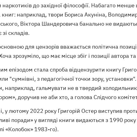
 наркотиків до західної філософії. Набагато менше
, книг: наприклад, твори Бориса Акуніна, Володими
ського, Віктора Шандеровича банально не видаються
 зі складів.
основною для цензорів вважається політична позиція
 Хоча зрозуміло, що має місце збіг і позиції автора та
м епізодом стала спроба відцензурити книгу Григор
ли "сумнівні, з педагогічної точки зору, установки"
, наприклад, гальмувати не в твердий холодильник,
ром», доручив не аби хто, а голова Слідчого коміте
і, у лютому 2022 року Григорій Остер виступив проти 
иві поради» у вигляді книги видаються з 1990 року (
і «Колобок» 1983-го).