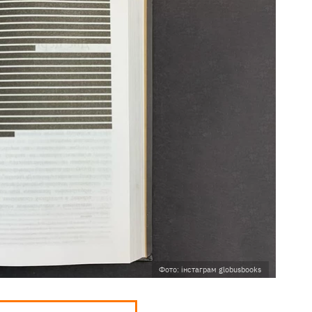
Фото: інстаграм globusbooks