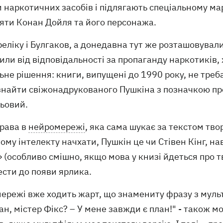
и наркотичних засобів і підлягають спеціальному м
ояти Конан Дойля та його персонажа.
реліку і Булгаков, а донедавна тут же розташовувалис
или від відповідальності за пропаганду наркотиків,
ьне рішення: книги, випущені до 1990 року, не треба
найти свіжонадрукованого Пушкіна з позначкою про 
льовий.
права в
нейромережі
, яка сама шукає за текстом тв
му інтелекту начхати, Пушкін це чи Стівен Кінг, нав
 (особливо смішно, якщо мова у книзі йдеться про т
ести до появи ярлика.
ережі вже ходить жарт, що знамениту фразу з мультф
ан, містер Фікс? – У мене завжди є план!" - також