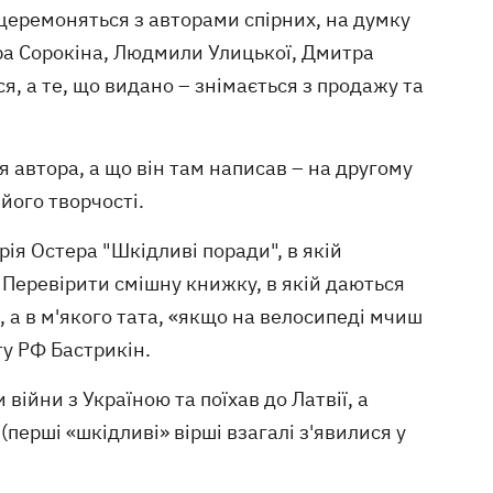
 церемоняться з авторами спірних, на думку
ра Сорокіна, Людмили Улицької, Дмитра
, а те, що видано – знімається з продажу та
 автора, а що він там написав – на другому
 його творчості.
ія Остера "Шкідливі поради", в якій
. Перевірити смішну книжку, в якій даються
 а в м'якого тата, «якщо на велосипеді мчиш
ту РФ Бастрикін.
війни з Україною та поїхав до Латвії, а
перші «шкідливі» вірші взагалі з'явилися у