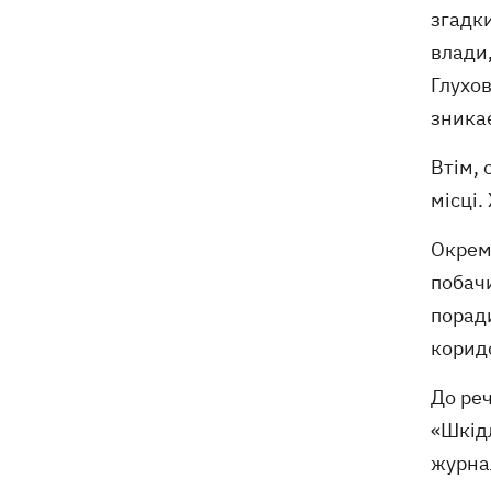
згадки
влади
Глухов
зникає
Втім, 
місці.
Окреми
побачи
поради
коридо
До реч
«Шкідл
журнал