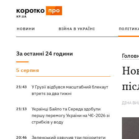
НОВИНИ
ВІЙНА В УКРАЇНІ
ПОЛІТИК
За останні 24 години
Голов
Нов
5 серпня
піс
У Грузії відбувся масштабний блекаут
21:43
втретє за два тижні
ДІНА В
Українці Байло та Середа здобули
21:13
першу перемогу України на ЧЄ-2026 зі
стрибків у воду
Зеленський озвучив три пріоритети
20:46