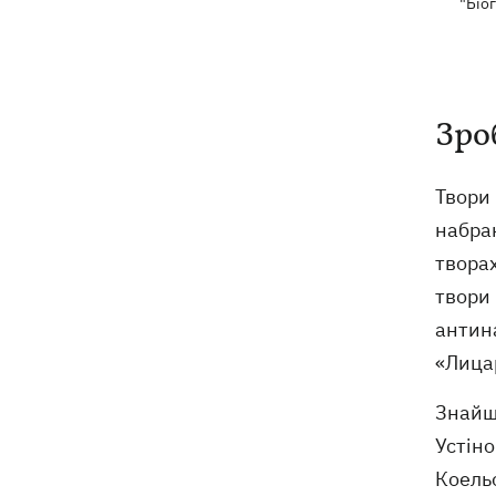
"Біо
Зро
Твори 
набран
творах
твори 
антина
«Лица
Знайшл
Устіно
Коельо