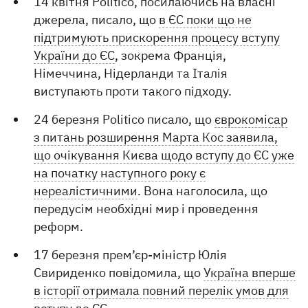
14 квітня Politico, посилаючись на власні
джерела, писало, що
в ЄС поки що не
підтримують прискорення процесу вступу
України до ЄС
, зокрема Франція,
Німеччина, Нідерланди та Італія
виступають проти такого підходу.
24 березня Politico писало, що
єврокомісар
з питань розширення Марта Кос заявила,
що очікування Києва щодо вступу до ЄС уже
на початку наступного року є
нереалістичними
. Вона наголосила, що
передусім необхідні мир і проведення
реформ.
17 березня прем’єр-міністр Юлія
Свириденко повідомила, що
Україна вперше
в історії отримала повний перелік умов для