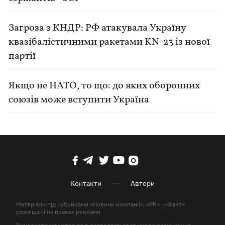
Загроза з КНДР: РФ атакувала Україну
квазібалістичними ракетами KN-23 із нової
партії
Якщо не НАТО, то що: до яких оборонних
союзів може вступити Україна
Контакти
Автори
Матеріали під рубриками «Новини компанії», «PR» і «Факт»
розміщені на правах реклами