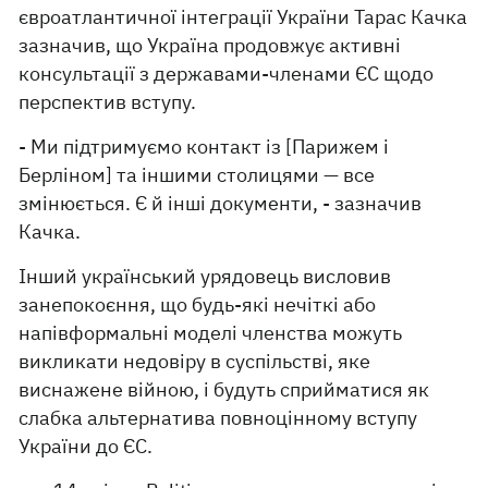
євроатлантичної інтеграції України Тарас Качка
зазначив, що Україна продовжує активні
консультації з державами-членами ЄС щодо
перспектив вступу.
- Ми підтримуємо контакт із [Парижем і
Берліном] та іншими столицями — все
змінюється. Є й інші документи, - зазначив
Качка.
Інший український урядовець висловив
занепокоєння, що будь-які нечіткі або
напівформальні моделі членства можуть
викликати недовіру в суспільстві, яке
виснажене війною, і будуть сприйматися як
слабка альтернатива повноцінному вступу
України до ЄС.