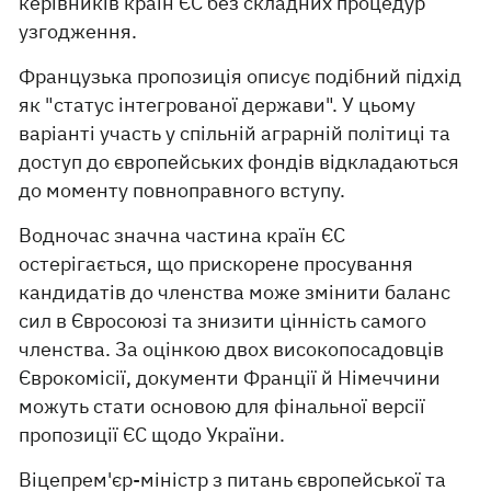
керівників країн ЄС без складних процедур
узгодження.
Французька пропозиція описує подібний підхід
як "статус інтегрованої держави". У цьому
варіанті участь у спільній аграрній політиці та
доступ до європейських фондів відкладаються
до моменту повноправного вступу.
Водночас значна частина країн ЄС
остерігається, що прискорене просування
кандидатів до членства може змінити баланс
сил в Євросоюзі та знизити цінність самого
членства. За оцінкою двох високопосадовців
Єврокомісії, документи Франції й Німеччини
можуть стати основою для фінальної версії
пропозиції ЄС щодо України.
Віцепрем'єр-міністр з питань європейської та