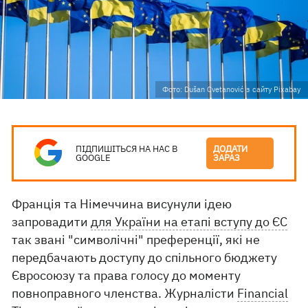
Фото: Dušan Cvetanović з сайту Pixabay
ПІДПИШІТЬСЯ НА НАС В
ДОДАТИ
GOOGLE
ЗАРАЗ
Франція та Німеччина висунули ідею
запровадити
для України на етапі вступу до ЄС
так звані "символічні" преференції, які не
передбачають доступу до спільного бюджету
Євросоюзу та права голосу до моменту
повноправного членства. Журналісти
Financial