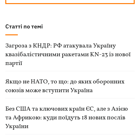
Статті по темі
Загроза з КНДР: РФ атакувала Україну
квазібалістичними ракетами KN-23 із нової
партії
Якщо не НАТО, то що: до яких оборонних
союзів може вступити Україна
Без США та ключових країн ЄС, але з Азією
та Африкою: куди поїдуть 18 нових послів
України