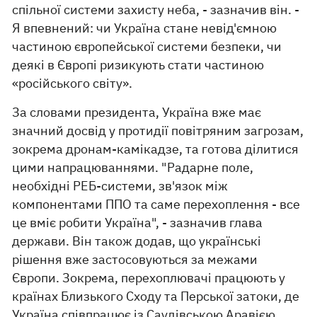
спільної системи захисту неба, - зазначив він. -
Я впевнений: чи Україна стане невід'ємною
частиною європейської системи безпеки, чи
деякі в Європі ризикують стати частиною
«російського світу».
За словами президента, Україна вже має
значний досвід у протидії повітряним загрозам,
зокрема дронам-камікадзе, та готова ділитися
цими напрацюваннями. "Радарне поле,
необхідні РЕБ-системи, зв'язок між
компонентами ППО та саме перехоплення - все
це вміє робити Україна", - зазначив глава
держави. Він також додав, що українські
рішення вже застосовуються за межами
Європи. Зокрема, перехоплювачі працюють у
країнах Близького Сходу та Перської затоки, де
Україна співпрацює із Саудівською Аравією,