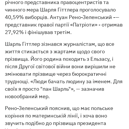
річного представника правоцентристів та
чинного мера Шарля Гіттлера проголосувало
40,59% виборців. Антуан Рено-Зеленський -—
представник правої партії «Патріоти» - отримав
27,92% і фінішував третім.
Шарль Гіттлер зізнався журналістам, що все
життя стикається з жартами щодо свого
прізвища. Його родина походить з Ельзасу, і
після Другої світової війни вони вирішили не
змінювати прізвище через бюрократичні
труднощі. «Люди бачать людину за іменем. Для
своїх я просто "пан Шарль"», — зазначив
новообраний мер.
Рено-Зеленський пояснив, що має польське
коріння по материнській лінії, і хоча воно
звучить подібно до прізвища президента