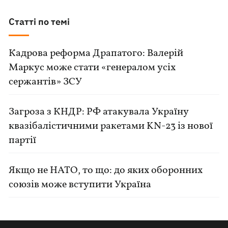
Статті по темі
Кадрова реформа Драпатого: Валерій
Маркус може стати «генералом усіх
сержантів» ЗСУ
Загроза з КНДР: РФ атакувала Україну
квазібалістичними ракетами KN-23 із нової
партії
Якщо не НАТО, то що: до яких оборонних
союзів може вступити Україна