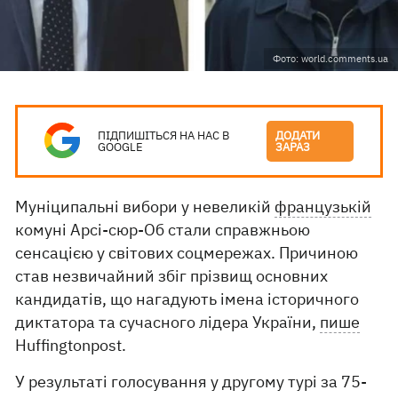
Фото: world.comments.ua
ПІДПИШІТЬСЯ НА НАС В
ДОДАТИ
GOOGLE
ЗАРАЗ
Муніципальні вибори у невеликій
французькій
комуні Арсі-сюр-Об стали справжньою
сенсацією у світових соцмережах. Причиною
став незвичайний збіг прізвищ основних
кандидатів, що нагадують імена історичного
диктатора та сучасного лідера України,
пише
Huffingtonpost.
У результаті голосування у другому турі за 75-