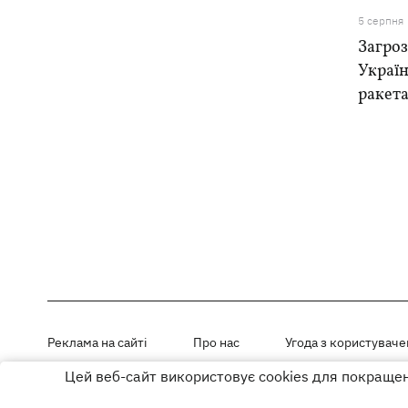
5 серпня
Загроз
Україн
ракета
Реклама на сайті
Про нас
Угода з користувач
Цей веб-сайт використовує cookies для покращенн
Матеріали під рубриками «Новини компанії», «PR» і «Факт» розміщен
Використання матеріалів дозволяється за умови розміщення активно