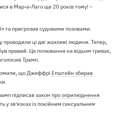
ся в Мар-а-Лаго ще 20 років тому! –
рії» та пригрозив судовими позовами.
ку проводили ці дві жахливі людини. Тепер,
 був правий. Це полювання на відьом триває,
аголосив Трамп.
ідомили, що Джеффрі
Епштейн збирав
дки.
рамп підписав
закон про оприлюднення
ь у зв'язках із покійним сексуальним