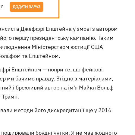
LE
ДОДАТИ ЗАРАЗ
ансиста Джеффрі Епштейна у змові з автором
 його першу президентську кампанію. Таким
илюднення Міністерством юстиції США
 Вольфом та Епштейном.
еффрі Епштейном — попри те, що фейкові
р ми бачимо правду. Згідно з матеріалами,
ний і брехливий автор на ім’я Майкл Вольф
 Трамп.
али методи його дискредитації ще у 2016
та поширювали брудні чутки. Я не мав жодного