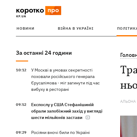
НОВИНИ
ВІЙНА В УКРАЇНІ
ПОЛІТИК
За останні 24 години
Голов
Тр
У Москві в умовах секретності
10:12
поховали російського генерала
нь
Єрусалімова - міг загинути під час
вибуху в ресторані
АЛЬОНА
Експослу у США Стефанішиній
09:52
обрали запобіжний захід у вигляді
шести мільйонів застави
Росіяни вночі били по Україні
09:29