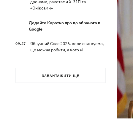
дронами, ракетами Х-31П та
«Оніксами»
Додайте Коротко про до обраного в
Google
Яблучний Спас 2026: коли святкуємо,
09:27
що можна робити, а чого ні
На молочних фермах Черкащини
09:00
тестують екзоскелети для доярок
ЗАВАНТАЖИТИ ЩЕ
Росіяни скинули на Суми вісім КАБів
08:59
за вісім хвилин: поранено 12 людей
Росія вдарила по Балаклії, загинули
08:33
три людини