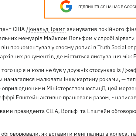
ПІДПИШІТЬСЯ НА НАС В GOOG
дент США
Дональд Трамп
звинуватив покійного фін
альних мемуарів Майклом Вольфом у спробі зірвати
 він прокоментував у своєму дописі в
Truth Social
опр
 архівних документів, де міститься листування між
 того що я ніколи не був у дружніх стосунках із Дж
и намагалися малювати іншу картину роками, — тепе
 оприлюдненими Міністерством юстиції, цей мерзен
еффрі Епштейн активно працювали разом, - написав
овами президента США, Вольф та Епштейн обговорюв
 обговорювали, як вставити мені палиці в колеса, 