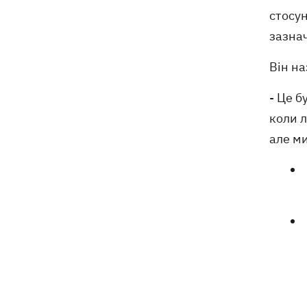
стосун
зазна
Він на
- Це б
коли л
але ми