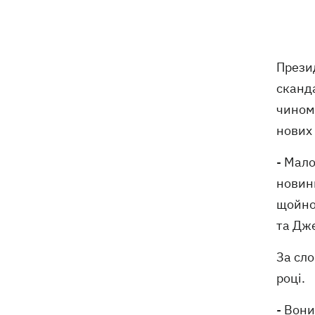
Мапа бойових дій в Україні 06.08.2026
08:22
Частина SpaceX Falcon 9 врізалась в
07:59
Місяць – чи буде це мати наслідки для
Прези
Землі
сканд
Ексводій «LeМаршрутки» Богдан
07:33
чином
Богданович вже не у реанімації –
нових
подробиці від Лесі Нікітюк
- Мало
07:00
Жулька чекає цуценят, а господар -
кохання: як живе переселенець із
новин
курами і «Жигулями»
щойно
та Дж
07:00
У війську - до пенсії. Чому в Україні
не знижують граничний вік
За сл
мобілізації
році.
- Вони