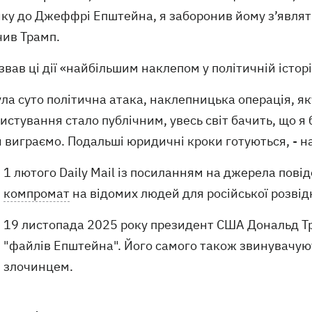
ку до Джеффрі Епштейна, я заборонив йому з’являти
чив Трамп.
звав ці дії «найбільшим наклепом у політичній істо
ула суто політична атака, наклепницька операція, я
истування стало публічним, увесь світ бачить, що я
 виграємо. Подальші юридичні кроки готуються, - н
1 лютого Daily Mail із посиланням на джерела пов
компромат
на відомих людей для російської розві
19 листопада 2025 року президент США Дональд Т
"файлів Епштейна". Його самого також звинувачуют
злочинцем.