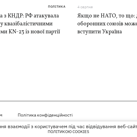
ПОЛІТИКА
4 серпня
а з КНДР: РФ атакувала
Якщо не НАТО, то що: 
у квазібалістичними
оборонних союзів мож
ми KN-23 із нової партії
вступити Україна
ем
Політика конфіденційності
я взаємодії з користувачем під час відвідування веб-сай
і на правах реклами
ПОЛІТИКОЮ COOKIES
го гіперпосилання на KP.UA в першому абзаці.