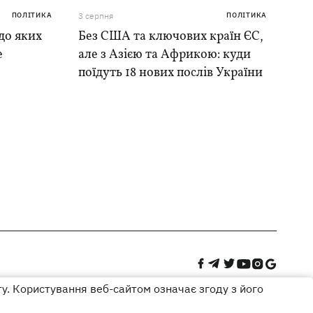
ПОЛІТИКА
3 серпня
ПОЛІТИКА
до яких
Без США та ключових країн ЄС,
е
але з Азією та Африкою: куди
поїдуть 18 нових послів України
ту. Користування веб-сайтом означає згоду з його
Дизайн