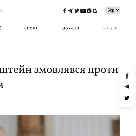
и
Ї
СПОРТ
ШОУ-БІЗ
БІЛЬШЕ
штейн змовлявся проти
м