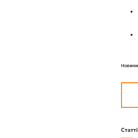
Навроцький у річницю свого
18:20
президентства пообіцяв підтримувати
Україну у боротьбі з РФ
Новини 
Статті