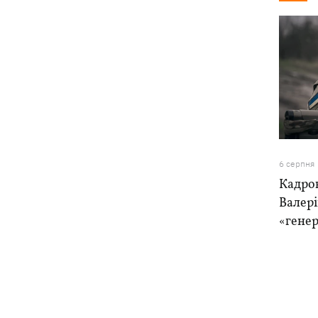
6 серпня
Кадро
Валер
«генер