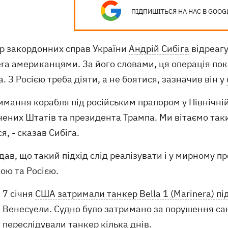
ПІДПИШІТЬСЯ НА НАС В GOOG
тр закордонних справ України
Андрій Сибіга
відреагу
era американцями. За його словами, ця операція по
. З Росією треба діяти, а не боятися, зазначив він у
имання корабля під російським прапором у Північні
ених Штатів та президента Трампа. Ми вітаємо такий 
я, - сказав Сибіга.
дав, що такий підхід слід реалізувати і у мирному 
ою та Росією.
7 січня
США затримали танкер Bella 1 (Marinera) пі
Венесуели. Судно було затримано за порушення са
переслідували танкер кілька днів.