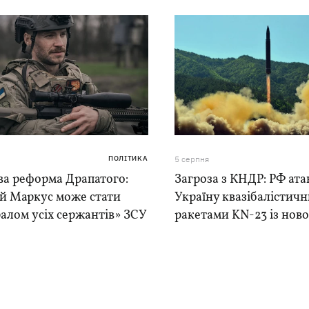
ПОЛІТИКА
5 серпня
ва реформа Драпатого:
Загроза з КНДР: РФ ата
ій Маркус може стати
Україну квазібалістич
алом усіх сержантів» ЗСУ
ракетами KN-23 із нової