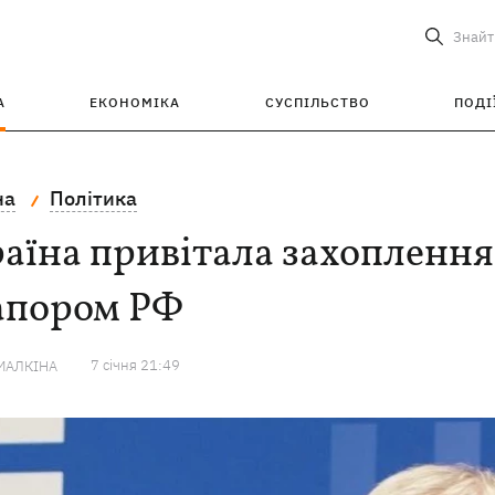
Знайт
А
ЕКОНОМІКА
СУСПІЛЬСТВО
ПОДІ
на
Політика
аїна привітала захопленн
апором РФ
7 сiчня 21:49
МАЛКІНА