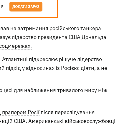
LE
ДОДАТИ ЗАРАЗ
вав на затримання російського танкера
казує лідерство президента США Дональда
соцмережах.
й Атлантиці підкреслює рішуче лідерство
підхід у відносинах із Росією: діяти, а не
процесі для наближення тривалого миру між
д прапором Росії
після переслідування
нкцій США. Американські військовослужбовці