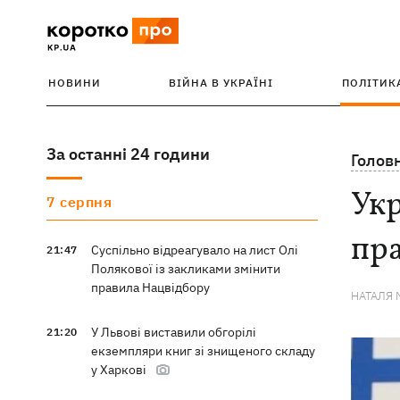
НОВИНИ
ВІЙНА В УКРАЇНІ
ПОЛІТИК
За останні 24 години
Голов
Укр
7 серпня
пр
Суспільно відреагувало на лист Олі
21:47
Полякової із закликами змінити
правила Нацвідбору
НАТАЛЯ 
У Львові виставили обгорілі
21:20
екземпляри книг зі знищеного складу
у Харкові