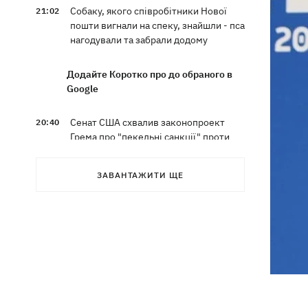
Собаку, якого співробітники Нової
21:02
пошти вигнали на спеку, знайшли - пса
нагодували та забрали додому
Додайте Коротко про до обраного в
Google
Сенат США схвалив законопроект
20:40
Грема про "пекельні санкції" проти
РФ
ЗАВАНТАЖИТИ ЩЕ
Зеленський вперше прибув до Сербії
20:14
та розповів про цілі візиту
У Львові запровадили карантинні
20:04
обмеження через виявлення сказу в
кота
Україна та Польща завершили
19:49