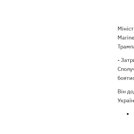
ексгумацію жертв Волинської трагедії
у двох селах на Волині
У Будапешті після обмілення Дунаю
19:16
Мініс
підняли з дна мотоцикл вермахту та
останки двох солдатів
Marin
Трампа
19:00
Анекдоти та меми тижня: прильоти-
прильоти, ідіть на болота і
- Затр
український Джеймс Бонд з
Сполуч
кабачками
боятис
Тисяча незаконно списаних чоловіків
18:53
- суд взяв під варту ексочільника
Він до
Мукачівського ТЦК
Україн
Дрони ЗСУ вразили 10
18:48
електропідстанцій, 6 суден
"тіньового" флоту та базу ФСБ в
Криму