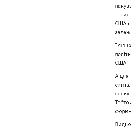
пакува
терито
США н
залежн
І якщо
політ
США т
А для 
сигнал
інших 
Тобто
формув
Видно,