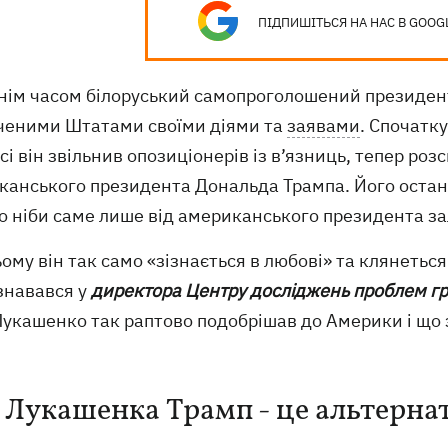
ПІДПИШІТЬСЯ НА НАС В GOOG
нім часом білоруський самопроголошений президент
ченими Штатами своїми діями та
заявами
. Спочатку
сі він звільнив опозиціонерів із в’язниць, тепер ро
канського президента Дональда Трампа. Його останн
о ніби саме лише від американського президента за
ому він так само «зізнається в любові» та клянеться
знавався у
директора Центру досліджень проблем гр
Лукашенко так раптово подобрішав до Америки і що
 Лукашенка Трамп - це альтерна