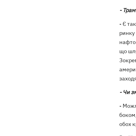
- Трам
- Є та
ринку 
нафтоп
що шля
Зокрем
америк
заходя
- Чи з
- Можл
боком,
обох к