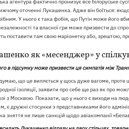
ька агентура фактично пронизує все білоруське сусп
жчому оточенні Лукашенка. Адже він боїться: якщо
ібним. У нього є така фобія, що Путін може його вб
незалежності та власної гри може призвести до спро
ть поставити там свою маріонетку або, зрештою, при
ашенко як «месенджер» у спілку
ого в підсумку може призвести ця симпатія між Тра
 думаю, що це виллється у щось дуже вагоме, проте
одної ізоляції, заявити про себе ще раз як про мо
озі з Москвою. Показати, що у нього є виходи на люд
м, є дружні стосунки з представниками його адмініст
на зняття не лише санкцій щодо авіакомпанії «Белаві
 всидить Лукашенко відразу на двох стільцях, товари