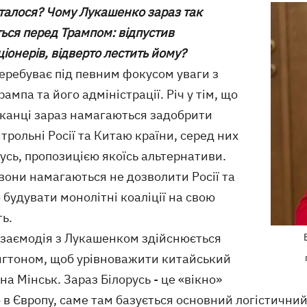
сталося? Чому Лукашенко зараз так
ься перед Трампом: відпустив
іонерів, відверто лестить йому?
перебуває під певним фокусом уваги з
рампа та його адміністрації. Річ у тім, що
канці зараз намагаються задобрити
трольні Росії та Китаю країни, серед них
русь, пропозицією якоїсь альтернативи.
вони намагаються не дозволити Росії та
будувати монолітні коаліції на свою
ь.
взаємодія з Лукашенком здійснюється
гтоном, щоб урівноважити китайський
на Мінськ. Зараз Білорусь - це «вікно»
в Європу, саме там базується основний логістичний