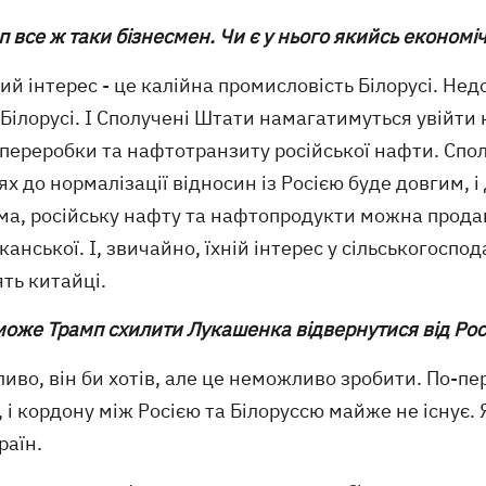
п все ж таки бізнесмен. Чи є у нього якийсь економіч
кий інтерес - це калійна промисловість Білорусі. Н
Білорусі. І Сполучені Штати намагатимуться увійти 
ереробки та нафтотранзиту російської нафти. Сполу
х до нормалізації відносин із Росією буде довгим, і
а, російську нафту та нафтопродукти можна продава
анської. І, звичайно, їхній інтерес у сільськогоспод
ть китайці.
може Трамп схилити Лукашенка відвернутися від Росії,
иво, він би хотів, але це неможливо зробити. По-пе
 і кордону між Росією та Білоруссю майже не існує
раїн.