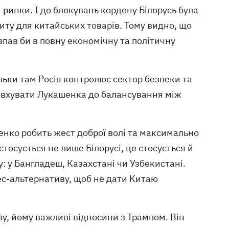
 ринки. І до блокувань кордону Білорусь була
иту для китайських товарів. Тому видно, що
пав би в повну економічну та політичну
льки там Росія контролює сектор безпеки та
товхувати Лукашенка до балансування між
енко робить жест доброї волі та максимально
 стосується не лише Білорусі, це стосується й
: у Бангладеш, Казахстані чи Узбекистані.
ес-альтернативу, щоб не дати Китаю
у, йому важливі відносини з Трампом. Він