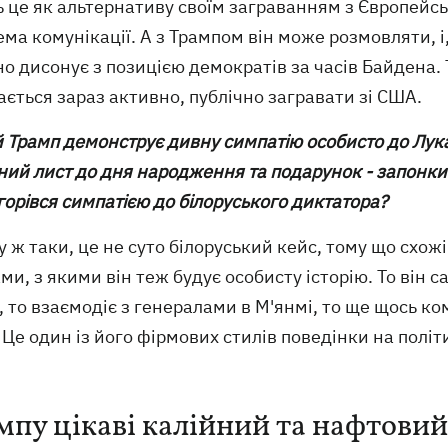
 це як альтернативу своїм заграванням з Європейсь
ма комунікації. А з Трампом він може розмовляти, і
о дисонує з позицією демократів за часів Байдена.
ється зараз активно, публічно загравати зі США.
 й Трамп демонструє дивну симпатію особисто до Лу
ний лист до дня народження та подарунок - запонки
горівся симпатією до білоруського диктатора?
у ж таки, це не суто білоруський кейс, тому що схожі
ми, з якими він теж будує особисту історію. То він
, то взаємодіє з генералами в М'янмі, то ще щось к
 Це один із його фірмових стилів поведінки на політи
мпу цікаві калійний та нафтовий