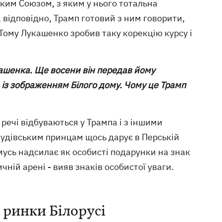
ким Союзом, з яким у нього тотальна
, відповідно, Трамп готовий з ним говорити,
 Тому Лукашенко зробив таку корекцію курсу і
кашенка. Ще восени він передав йому
 із зображенням Білого дому. Чому це Трамп
 речі відбуваються у Трампа і з іншими
 саудівським принцам щось дарує в Перській
омусь надсилає як особисті подарунки на знак
чній арені - вияв знаків особистої уваги.
 ринки Білорусі