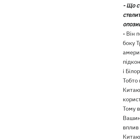
- Що 
стелит
опозиц
- Він 
боку Т
амери
підкон
і Біло
Тобто 
Китаю 
корист
Тому 
Вашин
вплив 
Китаю 