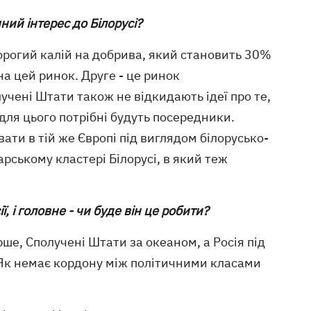
ний інтерес до Білорусі?
едорогий калій на добрива, який становить 30%
на цей ринок. Друге - це ринок
чені Штати також не відкидають ідеї про те,
 для цього потрібні будуть посередники.
ти в тій же Європі під виглядом білорусько-
арському кластері Білорусі, в який теж
 і головне - чи буде він це робити?
рше, Сполучені Штати за океаном, а Росія під
. Як немає кордону між політичними класами