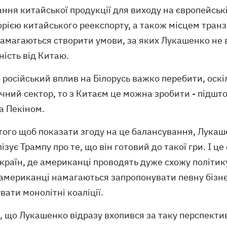
ння китайської продукції для виходу на європейські
рією китайського реекспорту, а також місцем транз
амагаються створити умови, за яких Лукашенко не в
ість від Китаю.
 російський вплив на Білорусь важко перебити, оскі
ичний сектор, то з Китаєм це можна зробити - підш
а Пекіном.
того щоб показати згоду на це балансування, Лукаш
ізує Трампу про те, що він готовий до такої гри. І це
країн, де американці проводять дуже схожу політику
 американці намагаються запропонувати певну бізн
ати монолітні коаліції.
 що Лукашенко відразу вхопився за таку перспектив