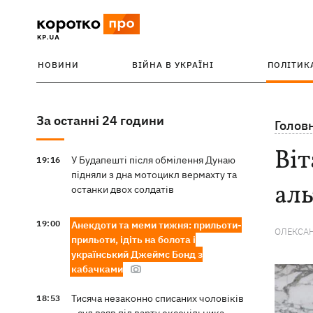
НОВИНИ
ВІЙНА В УКРАЇНІ
ПОЛІТИК
За останні 24 години
Голов
Віт
У Будапешті після обмілення Дунаю
19:16
підняли з дна мотоцикл вермахту та
аль
останки двох солдатів
19:00
Анекдоти та меми тижня: прильоти-
ОЛЕКСАН
прильоти, ідіть на болота і
український Джеймс Бонд з
кабачками
Тисяча незаконно списаних чоловіків
18:53