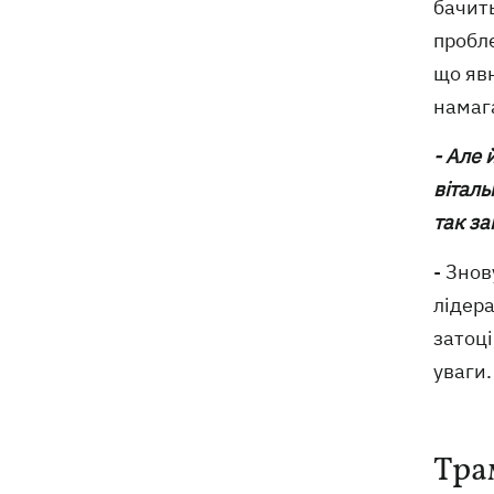
бачить
пробле
що явн
намага
- Але
віталь
так за
- Знов
лідера
затоці
уваги.
Тра