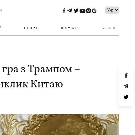
и
Ї
СПОРТ
ШОУ-БІЗ
БІЛЬШЕ
 гра з Трампом –
виклик Китаю