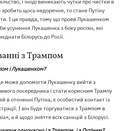
ільство, і іноді виникають чутки про чистки в
 зробить щось недоречне, то стане Путіну
ити. І це правда, тому що прояв Лукашенком
би усунення Лукашенка з боку росіян, які
єднати Білорусь до Росії.
ванні з Трампом
мпом і Лукашенком?
 це може допомогти Лукашенку вийти з
жливого посередника і стати корисним Трампу
ей в оточенні Путіна, є особистий контакт із
рації. І він буде торгуватися з Трампом в
а», а й щодо зняття всіх санкцій з Білорусі.
шуючи одночасно і з Трампом, і з Путіним?