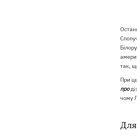
захисту Delta Plus
Аномальна спека встановила
17:43
температурні рекорди одразу в 13
Остан
українських містах
Сполу
РФ масовано атакувала "Укрнафту" -
17:20
Білору
пошкоджено сім об'єктів видобутку
амери
так, щ
16:40
Шацькі озера міліють: що
відбувається і чи винні у цьому поля
При ць
лохини
про
ді
Суперечка в маршрутці переросла в
16:20
чому 
бійку в аптеці - поліцейські у Львові
розслідують інцидент
Помер автор пісень Мадонни й
16:13
Для
трикратний лауреат Grammy Вільям
Орбіт