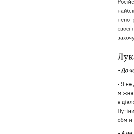
Російс
найбли
непотр
своєї 
захочу
Лук
- До ч
- Я не
міжнар
в діал
Путіни
обмін 
- А чи