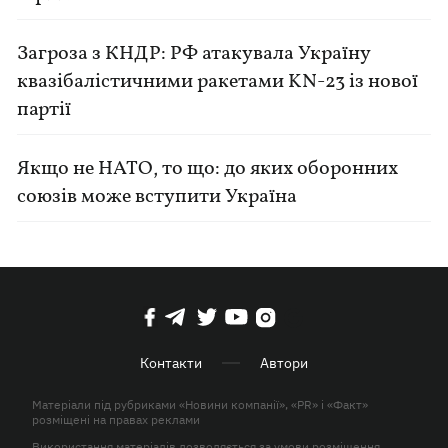
Загроза з КНДР: РФ атакувала Україну
квазібалістичними ракетами KN-23 із нової
партії
Якщо не НАТО, то що: до яких оборонних
союзів може вступити Україна
Контакти
Автори
Матеріали під рубриками «Новини компанії», «PR» і «Факт»
розміщені на правах реклами
Використання матеріалів дозволяється за умови розміщення