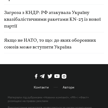
Загроза з КНДР: РФ атакувала Україну
квазібалістичними ракетами KN-23 із нової
партії
Якщо не НАТО, то що: до яких оборонних
союзів може вступити Україна
Контакти
Автори
Матеріали під рубриками «Новини компанії», «PR» і «Факт»
розміщені на правах реклами
Використання матеріалів дозволяється за умови розміщення