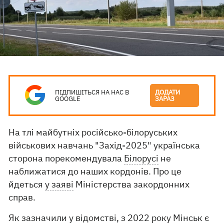
ПІДПИШІТЬСЯ НА НАС В
ДОДАТИ
GOOGLE
ЗАРАЗ
На тлі майбутніх російсько-білоруських
військових навчань "Захід-2025" українська
сторона порекомендувала
Білорусі
не
наближатися до наших кордонів. Про це
йдеться
у заяві
Міністерства закордонних
справ.
Як зазначили у відомстві, з 2022 року Мінськ є