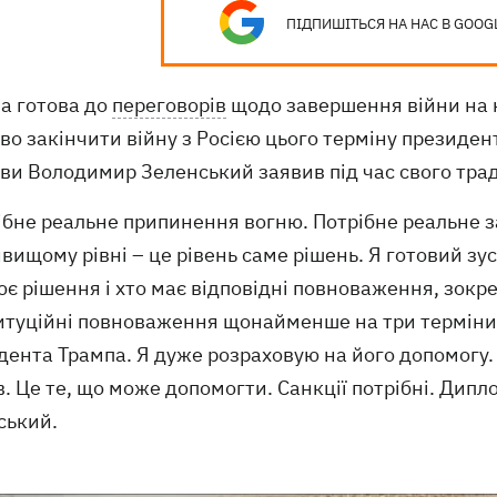
ПІДПИШІТЬСЯ НА НАС В GOOG
на готова до
переговорів
щодо завершення війни на 
о закінчити війну з Росією цього терміну президе
ви Володимир Зеленський заявив під час свого тра
ібне реальне припинення вогню. Потрібне реальне з
вищому рівні – це рівень саме рішень. Я готовий зус
є рішення і хто має відповідні повноваження, зокрем
итуційні повноваження щонайменше на три терміни. 
дента Трампа. Я дуже розраховую на його допомогу
. Це те, що може допомогти. Санкції потрібні. Дипло
ський.