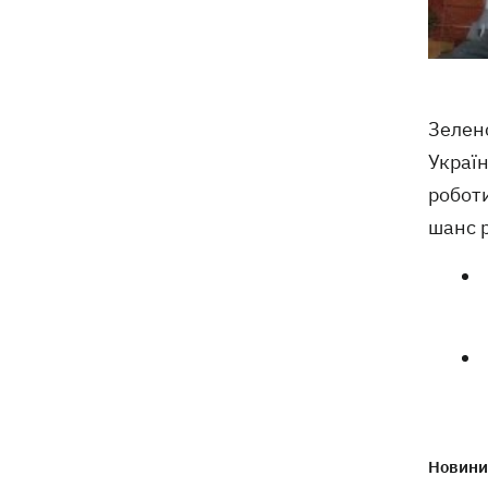
Зеленс
Украї
роботи
шанс р
Новини 