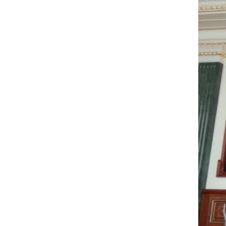
ексгумацію жертв Волинської трагедії
у двох селах на Волині