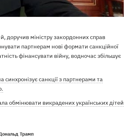
й, доручив міністру закордонних справ
понувати партнерам нові формати санкційної
атність фінансувати війну, водночас збільшує
на синхронізує санкції з партнерами та
р.
ала обмінювати викрадених українських дітей
Дональд Трамп