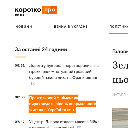
НОВИНИ
ВІЙНА В УКРАЇНІ
ПОЛІТИК
За останні 24 години
Голов
Зел
Дороги у Буковелі перетворилися на
08:51
гірські ріки – потужний грозовий
цьо
буревій накоїв лиха на Франківщині
НАТАЛЯ 
08:00
Прожитковий мінімум: як
вираховують рівень «нормального
життя» в Україні та світі
У центрі Львова сталася масова бійка,
07:47
є поранені, - соцмережі