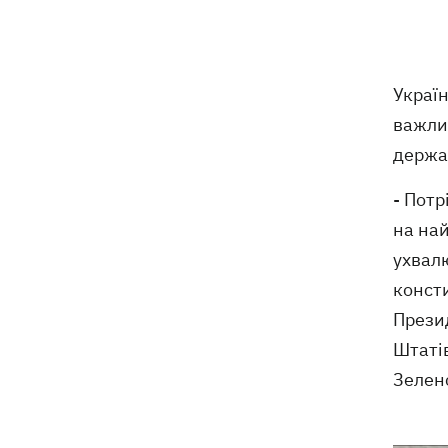
екземпляри книг зі знищеного складу
у Харкові
Собаку, якого співробітники Нової
21:02
Украї
пошти вигнали на спеку, знайшли - пса
важлив
нагодували та забрали додому
держа
Сенат США схвалив законопроект
20:40
- Потр
Грема про "пекельні санкції" проти
РФ
на най
ухвалю
Зеленський вперше прибув до Сербії
20:14
конст
та розповів про цілі візиту
Прези
У Львові запровадили карантинні
20:04
Штатів
обмеження через виявлення сказу в
Зелен
кота
Україна та Польща завершили
19:49