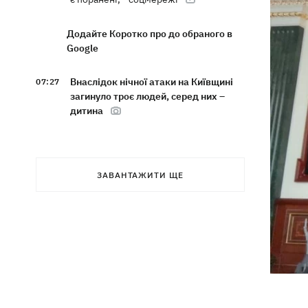
Додайте Коротко про до обраного в
Google
Внаслідок нічної атаки на Київщині
07:27
загинуло троє людей, серед них –
дитина
8 серпня – яке сьогодні церковне
05:30
свято, Росія напала на Грузію, що
сьогодні не можна робити
ЗАВАНТАЖИТИ ЩЕ
7 серпня
Суспільно відреагувало на лист Олі
21:47
Полякової із закликами змінити
правила Нацвідбору
У Львові виставили обгорілі
21:20