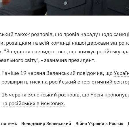
ький також розповів, що провів нараду щодо санкці
ни, розвідкам та всій команді нашої держави запро
. "Завдання очевидне: все, що знижує російську зд
еального світу", - зазначив президент.
Раніше 19 червня Зеленський повідомив, що
Украї
розширить тиск на російський енергетичний секто
16 червня Зеленський розповів, що
Росія пропонув
на російських військових.
по темі:
Володимир Зеленський
Війна України з Росією