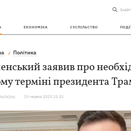
Знайт
А
ЕКОНОМІКА
СУСПІЛЬСТВО
ПОДІ
на
Політика
енський заявив про необхід
му терміні президента Тр
19 червня 2025 21:52
МАЛКІНА