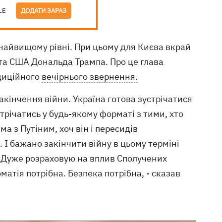
LE
ДОДАТИ ЗАРАЗ
найвищому рівні. При цьому для Києва вкрай
нта США Дональда Трампа. Про це глава
диційного
вечірнього звернення.
акінчення війни. Україна готова зустрічатися
трічатись у будь-якому форматі з тими, хто
а з Путіним, хоч він і пересидів
І бажано закінчити війну в цьому терміні
. Дуже розраховую на вплив Сполучених
матія потрібна. Безпека потрібна, - сказав