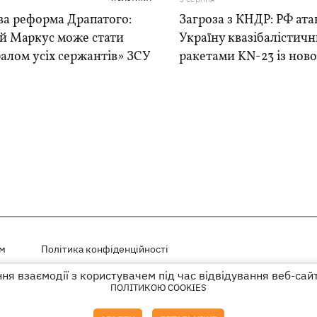
ва реформа Драпатого:
Загроза з КНДР: РФ ата
ій Маркус може стати
Україну квазібалістич
алом усіх сержантів» ЗСУ
ракетами KN-23 із нової
ем
Політика конфіденційності
я взаємодії з користувачем під час відвідування веб-сай
і на правах реклами
ПОЛІТИКОЮ COOKIES
го гіперпосилання на KP.UA в першому абзаці.