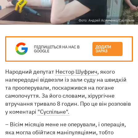
Фото: Андрей Асауленко/Суспільне
ПІДПИШІТЬСЯ НА НАС В
ДОДАТИ
GOOGLE
ЗАРАЗ
Народний депутат
Нестор Шуфрич
, якого
напередодні відвезли із зали суду на швидкій
та прооперували, поскаржився на погане
самопочуття. За його словами, хірургічне
втручання тривало 8 годин. Про це він розповів
у коментарі
"Суспільне".
– Вісім місяців мене не оперували, і операція,
яка могла обійтися маніпуляціями, тобто