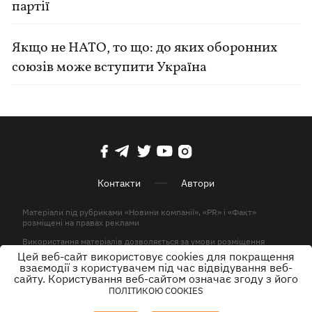
партії
Якщо не НАТО, то що: до яких оборонних
союзів може вступити Україна
Контакти
Автори
Матеріали під рубриками «Новини компанії», «PR» і «Факт»
розміщені на правах реклами
Використання матеріалів дозволяється за умови розміщення
активного гіперпосилання на KP.UA в першому абзаці.
Цей веб-сайт використовує cookies для покращення
взаємодії з користувачем під час відвідування веб-
© ТОВ «ЮЛАВ МЕДІА» 2026. Всі права захищені.
сайту. Користування веб-сайтом означає згоду з його
ПОЛІТИКОЮ COOKIES
Дизайн