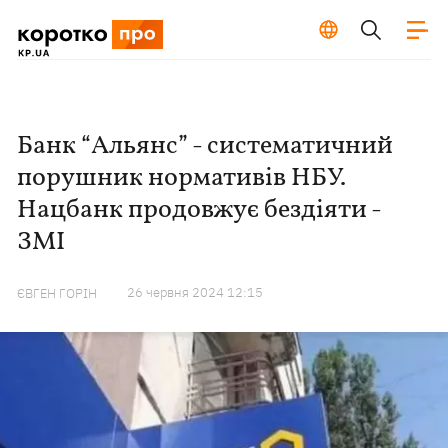
Банк “Альянс” - cистематичний
порушник нормативів НБУ.
Нацбанк продовжує бездіяти -
ЗМІ
26 червня 2024 12:15
ЄВГЕН ГОРІН