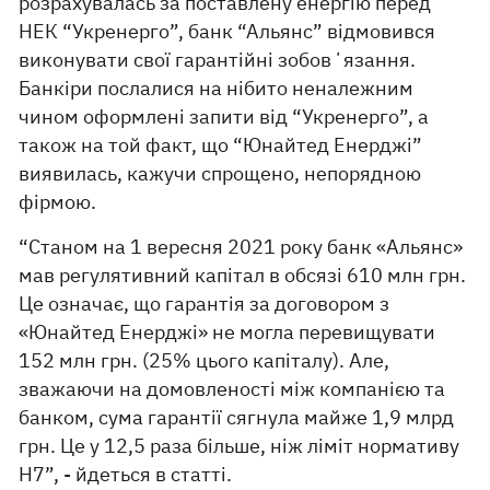
розрахувалась за поставлену енергію перед
НЕК “Укренерго”, банк “Альянс” відмовився
виконувати свої гарантійні зобовʼязання.
Банкіри послалися на нібито неналежним
чином оформлені запити від “Укренерго”, а
також на той факт, що “Юнайтед Енерджі”
виявилась, кажучи спрощено, непорядною
фірмою.
“Станом на 1 вересня 2021 року банк «Альянс»
мав регулятивний капітал в обсязі 610 млн грн.
Це означає, що гарантія за договором з
«Юнайтед Енерджі» не могла перевищувати
152 млн грн. (25% цього капіталу). Але,
зважаючи на домовленості між компанією та
банком, сума гарантії сягнула майже 1,9 млрд
грн. Це у 12,5 раза більше, ніж ліміт нормативу
Н7”, - йдеться в статті.