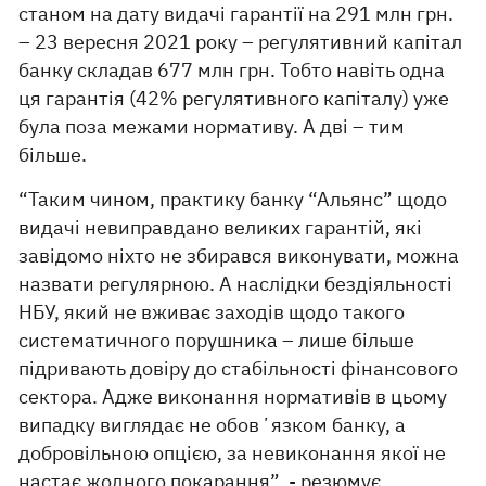
станом на дату видачі гарантії на 291 млн грн.
– 23 вересня 2021 року – регулятивний капітал
банку складав 677 млн грн. Тобто навіть одна
ця гарантія (42% регулятивного капіталу) уже
була поза межами нормативу. А дві – тим
більше.
“Таким чином, практику банку “Альянс” щодо
видачі невиправдано великих гарантій, які
завідомо ніхто не збирався виконувати, можна
назвати регулярною. А наслідки бездіяльності
НБУ, який не вживає заходів щодо такого
систематичного порушника – лише більше
підривають довіру до стабільності фінансового
сектора. Адже виконання нормативів в цьому
випадку виглядає не обовʼязком банку, а
добровільною опцією, за невиконання якої не
настає жодного покарання”, - резюмує