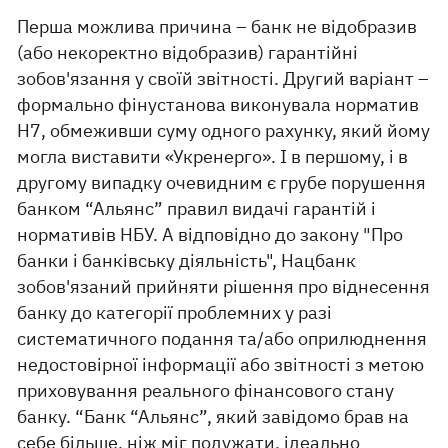
Перша можлива причина – банк не відобразив
(або некоректно відобразив) гарантійні
зобов'язання у своїй звітності. Другий варіант –
формально фінустанова виконувала норматив
Н7, обмеживши суму одного рахунку, який йому
могла виставити «Укренерго». І в першому, і в
другому випадку очевидним є грубе порушення
банком “Альянс” правил видачі гарантій і
нормативів НБУ. А відповідно до закону "Про
банки і банківську діяльність", Нацбанк
зобов'язаний прийняти рішення про віднесення
банку до категорії проблемних у разі
систематичного подання та/або оприлюднення
недостовірної інформації або звітності з метою
приховування реального фінансового стану
банку. “Банк “Альянс”, який завідомо брав на
себе більше, ніж міг подужати, ідеально