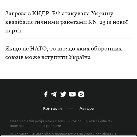
Загроза з КНДР: РФ атакувала Україну
квазібалістичними ракетами KN-23 із нової
партії
Якщо не НАТО, то що: до яких оборонних
союзів може вступити Україна
Контакти
Автори
Матеріали під рубриками «Новини компанії», «PR» і «Факт»
розміщені на правах реклами
Використання матеріалів дозволяється за умови розміщення