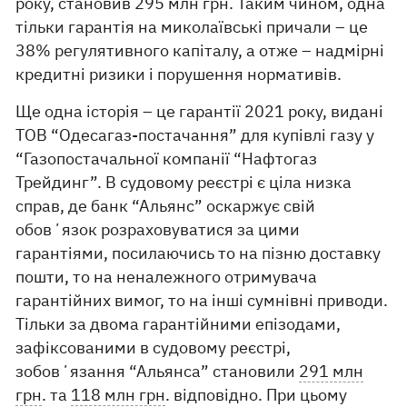
року, становив 295 млн грн. Таким чином, одна
тільки гарантія на миколаївські причали – це
38% регулятивного капіталу, а отже – надмірні
кредитні ризики і порушення нормативів.
Ще одна історія – це гарантії 2021 року, видані
ТОВ “Одесагаз-постачання” для купівлі газу у
“Газопостачальної компанії “Нафтогаз
Трейдинг”. В судовому реєстрі є ціла низка
справ, де банк “Альянс” оскаржує свій
обовʼязок розраховуватися за цими
гарантіями, посилаючись то на пізню доставку
пошти, то на неналежного отримувача
гарантійних вимог, то на інші сумнівні приводи.
Тільки за двома гарантійними епізодами,
зафіксованими в судовому реєстрі,
зобовʼязання “Альянса” становили
291 млн
грн
. та
118 млн грн
. відповідно. При цьому