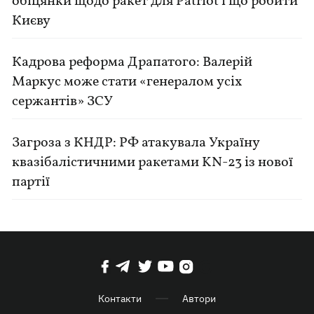
обіцянки щодо ракет для Patriot і що робити
Києву
Кадрова реформа Драпатого: Валерій
Маркус може стати «генералом усіх
сержантів» ЗСУ
Загроза з КНДР: РФ атакувала Україну
квазібалістичними ракетами KN-23 із нової
партії
Контакти
Автори