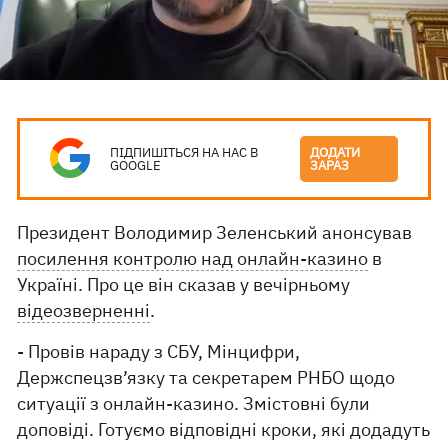
ПІДПИШІТЬСЯ НА НАС В
ДОДАТИ
GOOGLE
ЗАРАЗ
Президент Володимир Зеленський анонсував
посилення контролю над онлайн-казино
в
Україні. Про це він сказав у вечірньому
відеозверненні
.
- Провів нараду з СБУ, Мінцифри,
Держспецзв’язку та секретарем РНБО щодо
ситуації з онлайн-казино. Змістовні були
доповіді. Готуємо відповідні кроки, які додадуть