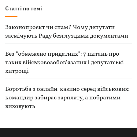
Статті по темі
Законопроєкт чи спам? Чому депутати
засмічують Раду безглуздими документами
Без “обмежено придатних”: 7 питань про
таких військовозобов’язаних і депутатські
хитрощі
Боротьба з онлайн-казино серед військових:
командир забирає зарплату, а побратими
виховують