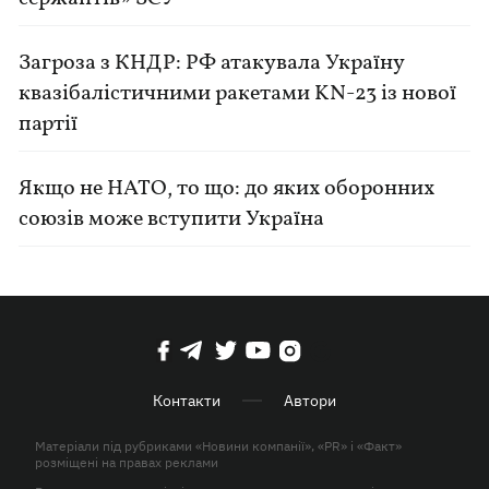
Загроза з КНДР: РФ атакувала Україну
квазібалістичними ракетами KN-23 із нової
партії
Якщо не НАТО, то що: до яких оборонних
союзів може вступити Україна
Контакти
Автори
Матеріали під рубриками «Новини компанії», «PR» і «Факт»
розміщені на правах реклами