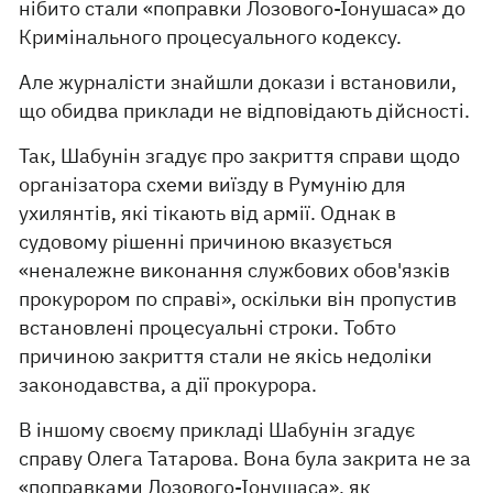
нібито стали «поправки Лозового-Іонушаса» до
Кримінального процесуального кодексу.
Але журналісти знайшли докази і встановили,
що обидва приклади не відповідають дійсності.
Так, Шабунін згадує про закриття справи щодо
організатора схеми виїзду в Румунію для
ухилянтів, які тікають від армії. Однак в
судовому рішенні причиною вказується
«неналежне виконання службових обов'язків
прокурором по справі», оскільки він пропустив
встановлені процесуальні строки. Тобто
причиною закриття стали не якісь недоліки
законодавства, а дії прокурора.
В іншому своєму прикладі Шабунін згадує
справу Олега Татарова. Вона була закрита не за
«поправками Лозового-Іонушаса», як