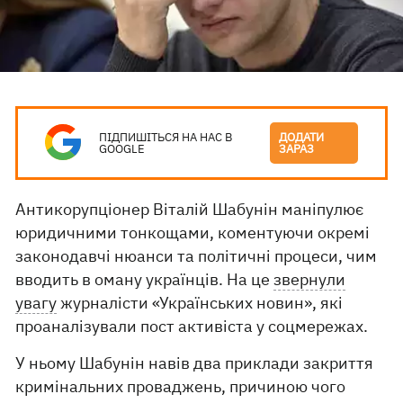
ПІДПИШІТЬСЯ НА НАС В
ДОДАТИ
GOOGLE
ЗАРАЗ
Антикорупціонер Віталій Шабунін маніпулює
юридичними тонкощами, коментуючи окремі
законодавчі нюанси та політичні процеси, чим
вводить в оману українців. На це
звернули
увагу
журналісти «Українських новин», які
проаналізували пост активіста у соцмережах.
У ньому Шабунін навів два приклади закриття
кримінальних проваджень, причиною чого