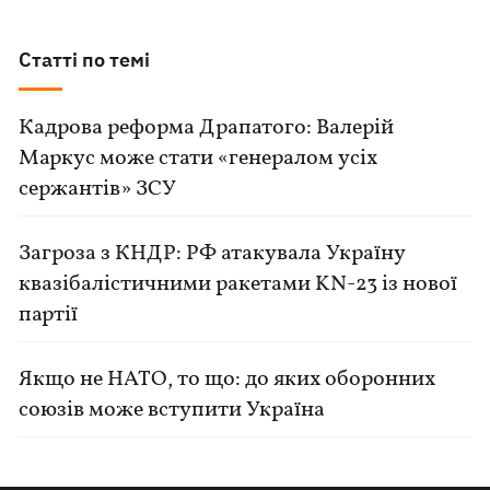
Статті по темі
Кадрова реформа Драпатого: Валерій
Маркус може стати «генералом усіх
сержантів» ЗСУ
Загроза з КНДР: РФ атакувала Україну
квазібалістичними ракетами KN-23 із нової
партії
Якщо не НАТО, то що: до яких оборонних
союзів може вступити Україна