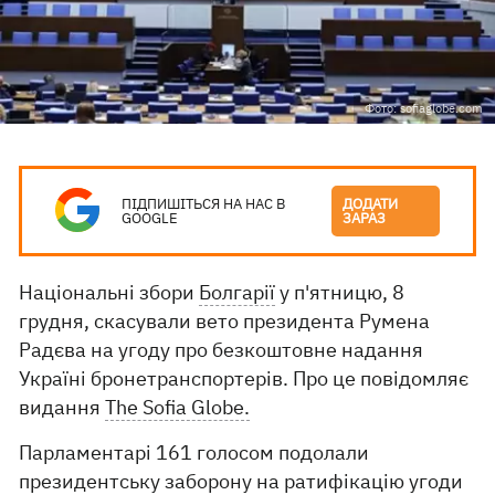
Фото: sofiaglobe.com
ПІДПИШІТЬСЯ НА НАС В
ДОДАТИ
GOOGLE
ЗАРАЗ
Національні збори
Болгарії
у п'ятницю, 8
грудня, скасували вето президента Румена
Радєва на угоду про безкоштовне надання
Україні бронетранспортерів. Про це повідомляє
видання
The Sofia Globe.
Парламентарі 161 голосом подолали
президентську заборону на ратифікацію угоди