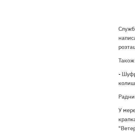
ексгумацію жертв Волинської трагедії
у двох селах на Волині
У Будапешті після обмілення Дунаю
19:16
Служб
підняли з дна мотоцикл вермахту та
останки двох солдатів
написа
розташ
19:00
Анекдоти та меми тижня: прильоти-
прильоти, ідіть на болота і
Також 
український Джеймс Бонд з
кабачками
- Шуфр
колиш
Тисяча незаконно списаних чоловіків
18:53
- суд взяв під варту ексочільника
Мукачівського ТЦК
Радни
У мере
Дрони ЗСУ вразили 10
18:48
електропідстанцій, 6 суден
крапк
"тіньового" флоту та базу ФСБ в
"Ветер
Криму