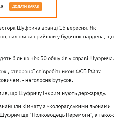
LE
ДОДАТИ ЗАРАЗ
естора Шуфрича
вранці 15 вересня. Як
сов
, силовики прийшли у будинок нардепа, що
дять більше ніж 50 обшуків у справі Шуфрича.
ежі, створеної співробітником ФСБ РФ та
вичем, - наголосив Бутусов.
омив, що Шуфричу інкримінують держзраду.
о знайшли кімнату з «колорадськими льонами
, Шуфрич ще "Полководець Перемоги", а також