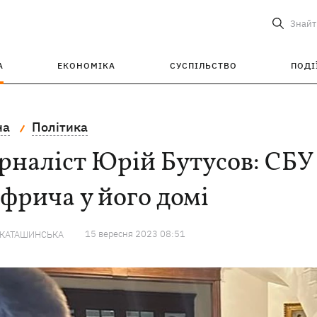
Знайт
А
ЕКОНОМІКА
СУСПІЛЬСТВО
ПОДІ
на
Політика
наліст Юрій Бутусов: СБУ
фрича у його домі
15 вересня 2023 08:51
 КАТАШИНСЬКА