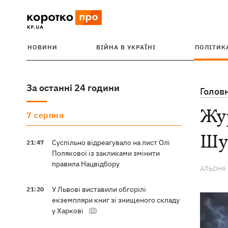
НОВИНИ
ВІЙНА В УКРАЇНІ
ПОЛІТИК
За останні 24 години
Голов
Жур
7 серпня
Шу
Суспільно відреагувало на лист Олі
21:47
Полякової із закликами змінити
правила Нацвідбору
АЛЬОНА
У Львові виставили обгорілі
21:20
екземпляри книг зі знищеного складу
у Харкові