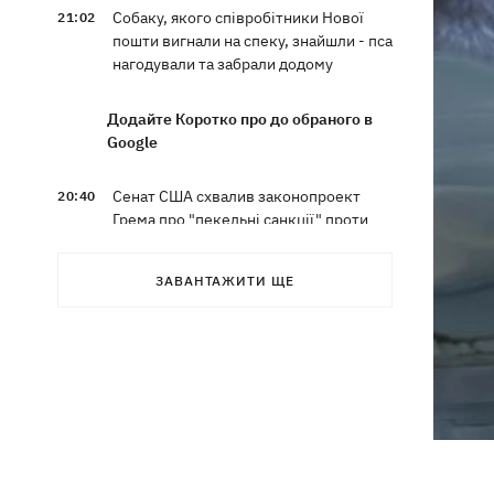
Собаку, якого співробітники Нової
21:02
пошти вигнали на спеку, знайшли - пса
нагодували та забрали додому
Додайте Коротко про до обраного в
Google
Сенат США схвалив законопроект
20:40
Грема про "пекельні санкції" проти
РФ
ЗАВАНТАЖИТИ ЩЕ
Зеленський вперше прибув до Сербії
20:14
та розповів про цілі візиту
У Львові запровадили карантинні
20:04
обмеження через виявлення сказу в
кота
Україна та Польща завершили
19:49