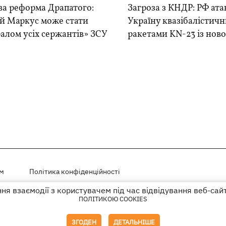
ва реформа Драпатого:
Загроза з КНДР: РФ ата
ій Маркус може стати
Україну квазібалістич
алом усіх сержантів» ЗСУ
ракетами KN-23 із нової
ем
Політика конфіденційності
я взаємодії з користувачем під час відвідування веб-сай
і на правах реклами
ПОЛІТИКОЮ COOKIES
го гіперпосилання на KP.UA в першому абзаці.
ЗГОДЕН
ДЕТАЛЬНІШЕ