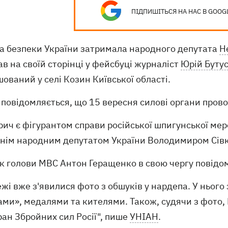
ПІДПИШІТЬСЯ НА НАС В GOOG
а безпеки України затримала народного депутата
Н
в на своїй сторінці у фейсбуці журналіст
Юрій Буту
ований у селі Козин Київської області.
повідомляється, що 15 вересня силові органи прово
ич є фігурантом справи російської шпигунської мер
нім народним депутатом України Володимиром Сівко
к голови МВС Антон Геращенко в свою чергу повід
жі вже з'явилися фото з обшуків у нардепа. У ньог
ами», медалями та кителями. Також, судячи з фото
ан Збройних сил Росії", пише
УНІАН
.