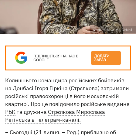
Фото: https://t.me/Girkin1
ПІДПИШІТЬСЯ НА НАС В
ДОДАТИ
GOOGLE
ЗАРАЗ
Колишнього командира російських бойовиків
на Донбасі
Ігоря Гіркіна (Стрєлкова)
затримали
російські правоохоронці в його московській
квартирі. Про це повідомило російське видання
РБК
та дружина
Стрєлкова Мирослава
Регінська в телеграм-каналі.
– Сьогодні (21 липня. – Ред.) приблизно об