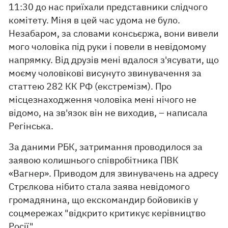
11:30 до нас приїхали представники слідчого
комітету. Міня в цей час удома не було.
Незабаром, за словами консьєржа, вони вивели
мого чоловіка під руки і повели в невідомому
напрямку. Від друзів мені вдалося з'ясувати, що
моєму чоловікові висунуто звинувачення за
статтею 282 КК РФ (екстремізм). Про
місцезнаходження чоловіка мені нічого не
відомо, на зв'язок він не виходив, – написала
Регінська.
За даними РБК, затримання проводилося за
заявою колишнього співробітника ПВК
«Вагнер». Приводом для звинувачень на адресу
Стрєлкова нібито стала заява невідомого
громадянина, що екскомандир бойовиків у
соцмережах "відкрито критикує керівництво
Росії".