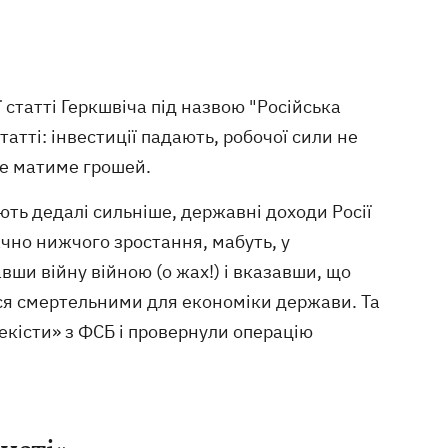
статті Геркшвіча під назвою "Російська
атті: інвестиції падають, робочої сили не
е матиме грошей.
іють дедалі сильніше, державні доходи Росії
ачно нижчого зростання, мабуть, у
вши війну війною (о жах!) і вказавши, що
ися смертельними для економіки держави. Та
чекісти» з ФСБ і провернули операцію