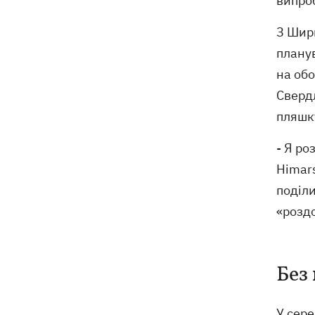
випро
З Шир
планув
на обо
Свердл
пляшк
- Я ро
Himars
поділи
«розд
Без
У сере