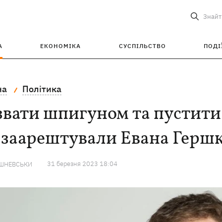
Знайт
А
ЕКОНОМІКА
СУСПІЛЬСТВО
ПОДІ
на
Політика
вати шпигуном та пустити 
 заарештували Евана Герш
31 березня 2023 18:04
ИШНЕВСЬКИ