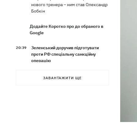
нового тренера – ним став Олександр
Бобкін
Додайте Коротко про до обраного в
Google
Зеленський доручив підготувати
20:39
проти РФ спеціальну санкційну
операцію
Дрони СБУ вразили два кораблі ФСБ
20:12
ЗАВАНТАЖИТИ ЩЕ
РФ "Балаклава" та "Керч"
Зеленський підписав укази про
19:40
звільнення ще чотирьох послів
Сердечко не витримало - внаслідок
19:19
атаки РФ у притулку на Київщині
загинули собаки