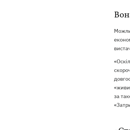
Вон
Можлив
економ
виста
«Оскіл
скороч
довгос
«живи
за так
«Затр