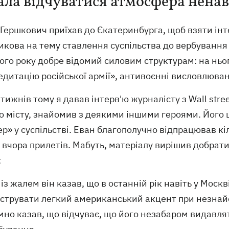
ала відчуватися атмосфера ненав
Гершкович приїхав до Єкатеринбурга, щоб взяти інт
кова на тему ставлення суспільства до вербування
ого року добре відомий силовим структурам: на нь
дитацію російської армії», антивоєнні висловлюван
 тижнів тому я давав інтерв'ю журналісту з Wall str
по місту, знайомив з деякими іншими героями. Його
р» у суспільстві. Еван благополучно відпрацював кіль
 вчора прилетів. Мабуть, матеріалу вирішив добрати
:
 із жалем він казав, що в останній рік навіть у Моск
струвати легкий американський акцент при незнайо
мно казав, що відчуває, що його незабаром видавлять 