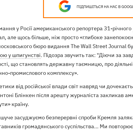
ПІДПИШІТЬСЯ НА НАС В GOOG
мання у Росії американського репортера 31-річного
л, але щось більше, ніж просто «глибоке занепокоє
осковського бюро видання The Wall Street Journal б
ою у шпигунстві
. Підозра звучить так: "Діючи за з
сті, що становлять державну таємницю, про діяльні
нно-промислового комплексу».
етики від російської влади світ навряд чи дочекає
нтоні Блінкен після арешту журналіста закликав ам
ти» країну.
ішуче засуджуємо безперервні спроби Кремля заляка
тавників громадянського суспільства... Ми повторю