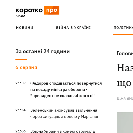
НОВИНИ
ВІЙНА В УКРАЇНІ
ПОЛІТИК
За останні 24 години
Голов
Наз
6 серпня
що
Федоров сподівається повернутися
21:59
на посаду міністра оборони -
"президент не сказав чіткого ні"
ДІНА В
Зеленський анонсував звільнення
21:34
через ситуацію з водою у Марганці
Збірна України з хокею отримала
21:06