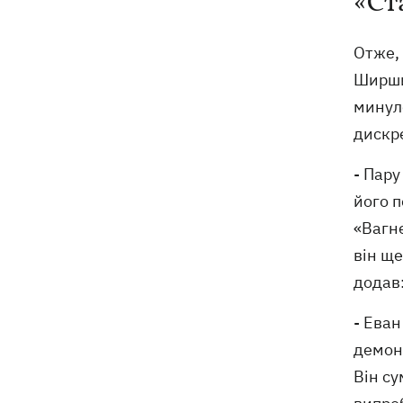
«Ст
Отже, 
Ширши
минул
дискре
- Пару
його 
«Вагне
він ще
додав
- Еван
демон
Він су