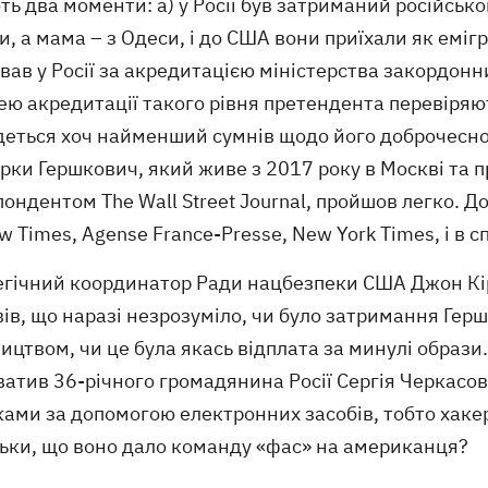
ь два моменти: а) у Росії був затриманий російськ
, а мама – з Одеси, і до США вони приїхали як емігр
ав у Росії за акредитацією міністерства закордонни
ю акредитації такого рівня претендента перевіряють
еться хоч найменший сумнів щодо його доброчесност
рки Гершкович, який живе з 2017 року в Москві та 
ондентом The Wall Street Journal, пройшов легко. Д
 Times, Agense France-Presse, New York Times, і в 
гічний координатор Ради нацбезпеки США Джон Кірбі,
ів, що наразі незрозуміло, чи було затримання Ге
ицтвом, чи це була якась відплата за минулі образ
атив 36-річного громадянина Росії Сергія Черкасов
ами за допомогою електронних засобів, тобто хакер
льки, що воно дало команду «фас» на американця?