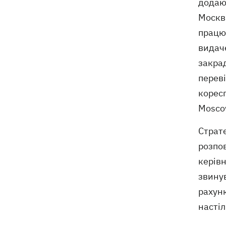
додают
Москви
працюв
видаче
закрад
переві
коресп
Moscow
Страте
розпов
керівн
звинув
рахунк
насті