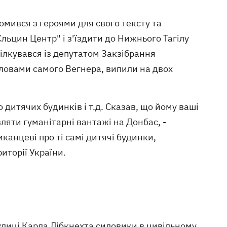
мився з героями для свого тексту та
льцин Центр" і з'їздити до Нижнього Тагілу
ілкувався із депутатом Закзібрання
словами самого Вегнера, випили на двох
 дитячих будинків і т.д. Сказав, що йому ваші
ляти гуманітарні вантажі на Донбас, -
канцеві про ті самі дитячі будинки,
иторії України.
вулиці Карла Лібкнехта силовики в цивільному