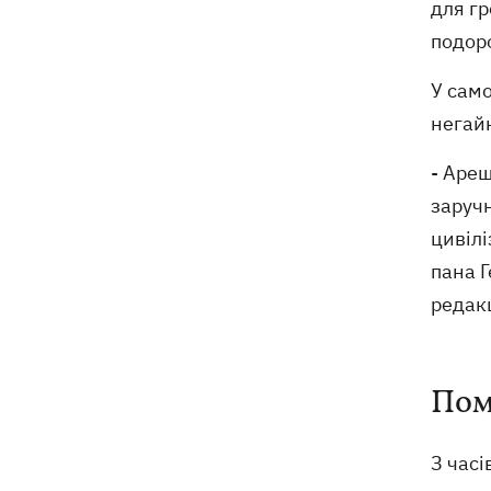
для г
деталі теракту проти українських
військовополонених
подоро
У само
негай
- Ареш
заручн
цивілі
пана Г
редакц
Пом
З час