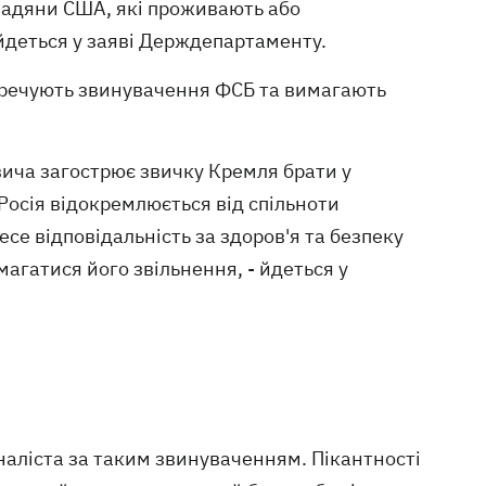
омадяни США, які проживають або
йдеться у заяві Держдепартаменту.
перечують звинувачення ФСБ та вимагають
овича загострює звичку Кремля брати у
Росія відокремлюється від спільноти
се відповідальність за здоров'я та безпеку
агатися його звільнення, - йдеться у
наліста за таким звинуваченням. Пікантності