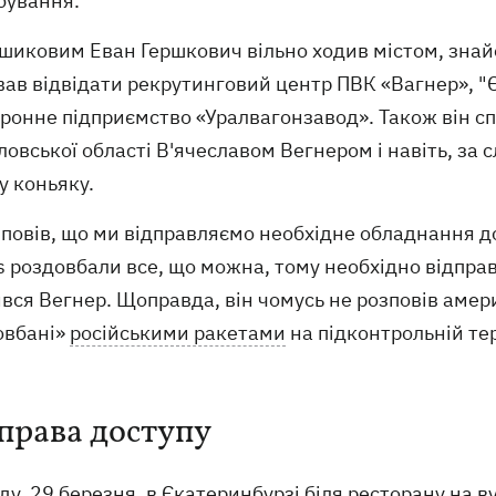
бування.
шиковим Еван Гершкович вільно ходив містом, знайо
ав відвідати рекрутинговий центр ПВК «Вагнер», "Є
ронне підприємство «Уралвагонзавод». Також він сп
овської області В'ячеславом Вегнером і навіть, за 
у коньяку.
зповів, що ми відправляємо необхідне обладнання до
 роздовбали все, що можна, тому необхідно відправ
вся Вегнер. Щоправда, він чомусь не розповів амери
овбані»
російськими ракетами
на підконтрольній тер
 права доступу
ду, 29 березня, в Єкатеринбурзі біля ресторану на 