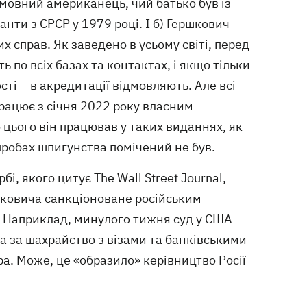
омовний американець, чий батько був із
анти з СРСР у 1979 році. І б) Гершкович
х справ. Як заведено в усьому світі, перед
 по всіх базах та контактах, і якщо тільки
і – в акредитації відмовляють. Але всі
працює з січня 2022 року власним
о цього він працював у таких виданнях, як
спробах шпигунства помічений не був.
 якого цитує The Wall Street Journal,
ршковича санкціоноване російським
и. Наприклад, минулого тижня суд у США
а за шахрайство з візами та банківськими
а. Може, це «образило» керівництво Росії