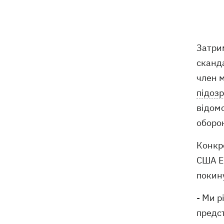
Російські дрони знищили депо
19:15
Укрпошти у Павлограді, загинули
співробітники
Затри
сканда
Зеленський заснував нове свято -
18:43
День військ зв'язку та кібербезпеки
член м
ЗСУ
підозр
відомо
Український кандидат у судді МКС
18:13
Кішакевич не пройшов тест на знання
оборо
мов
Конкр
18:05
Кадрова реформа Драпатого:
США Е
Валерій Маркус може стати
покину
«генералом усіх сержантів» ЗСУ
- Ми р
Оленівка: «Азов», СБУ та Офіс
17:58
предс
Генпрокурора оприлюднили нові