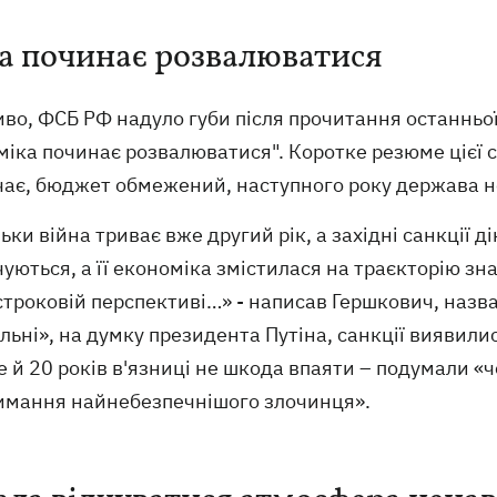
а починає розвалюватися
о, ФСБ РФ надуло губи після прочитання останньої 
іка починає розвалюватися". Коротке резюме цієї ст
чає, бюджет обмежений, наступного року держава н
ьки війна триває вже другий рік, а західні санкції д
уються, а її економіка змістилася на траєкторію зн
троковій перспективі…» - написав Гершкович, назва
льні», на думку президента Путіна, санкції виявил
е й 20 років в'язниці не шкода впаяти – подумали «
имання найнебезпечнішого злочинця».