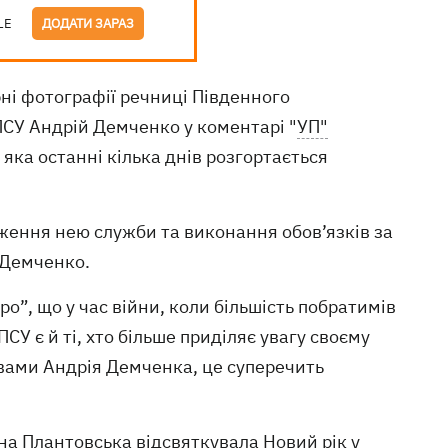
LE
ДОДАТИ ЗАРАЗ
і фотографії речниці Південного
ПСУ Андрій Демченко у коментарі "
УП"
 яка останні кілька днів розгортається
ження нею служби та виконання обов’язків за
 Демченко.
о”, що у час війни, коли більшість побратимів
ДПСУ є й ті, хто більше приділяє увагу своєму
вами Андрія Демченка, це суперечить
нна Плантовська відсвяткувала Новий рік у