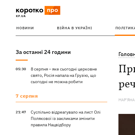
НОВИНИ
ВІЙНА В УКРАЇНІ
ПОЛІТИК
За останні 24 години
Голов
При
8 серпня – яке сьогодні церковне
05:30
свято, Росія напала на Грузію, що
реч
сьогодні не можна робити
7 серпня
МАР'ЯН
Суспільно відреагувало на лист Олі
21:47
Полякової із закликами змінити
правила Нацвідбору