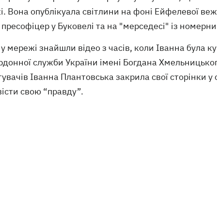
. Вона опублікуала світлини на фоні Ейфелевої вежи
 пресофіцер у Буковелі та на "мерседесі" із номер
у мережі знайшли відео з часів, коли Іванна була 
донної служби України імені Богдана Хмельницького
увачів Іванна Плантовська закрила свої сторінки у 
істи свою “правду”.