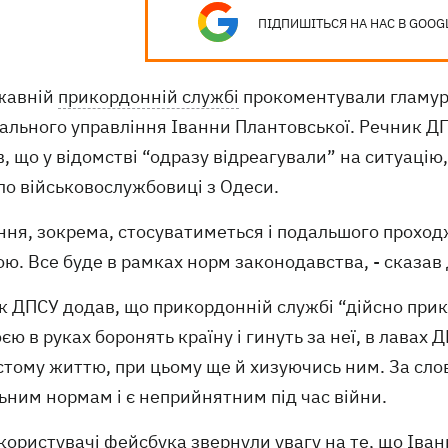
ПІДПИШІТЬСЯ НА НАС В GOOG
жавній
прикордонній службі
прокоментували гламурн
нального управління Іванни Плантовської. Речник Д
, що у відомстві “одразу відреагували” на ситуацію,
ло військовослужбовиці з Одеси.
ння, зокрема, стосуватиметься і подальшого проход
ю. Все буде в рамках норм законодавства, - сказав
 ДПСУ додав, що прикордонній службі “дійсно прикр
оєю в руках боронять країну і гинуть за неї, в лавах 
стому життю, при цьому ще й хизуючись ним. За сло
ьним нормам і є неприйнятним під час війни.
користувачі фейсбука звернули увагу на те, що Іва