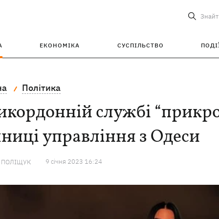
Знайт
А
ЕКОНОМІКА
СУСПІЛЬСТВО
ПОДІ
на
Політика
кордонній службі “прикро”
ниці управління з Одеси
9 сiчня 2023 16:24
А ПОЛІЩУК