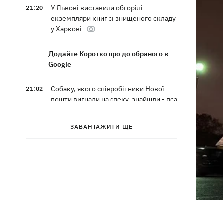
У Львові виставили обгорілі
21:20
екземпляри книг зі знищеного складу
у Харкові
Додайте Коротко про до обраного в
Google
Собаку, якого співробітники Нової
21:02
пошти вигнали на спеку, знайшли - пса
нагодували та забрали додому
ЗАВАНТАЖИТИ ЩЕ
Сенат США схвалив законопроект
20:40
Грема про "пекельні санкції" проти
РФ
Зеленський вперше прибув до Сербії
20:14
та розповів про цілі візиту
У Львові запровадили карантинні
20:04