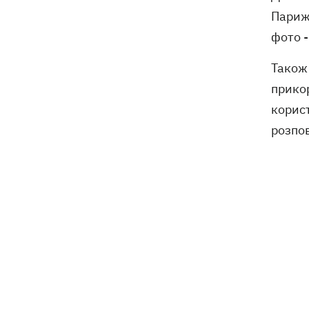
Дрони ЗСУ вразили 10
18:48
Парижі
електропідстанцій, 6 суден
фото -
"тіньового" флоту та базу ФСБ в
Криму
Також 
прикор
корист
розпов