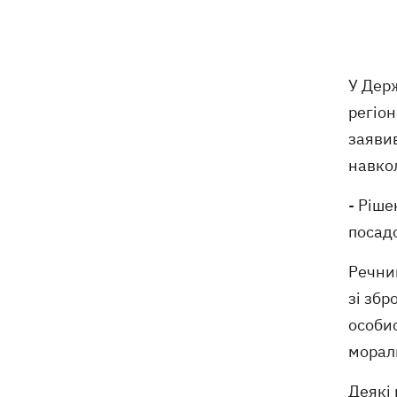
обмеження через виявлення сказу в
кота
Україна та Польща завершили
19:49
У Дер
ексгумацію жертв Волинської трагедії
у двох селах на Волині
регіо
заявив
У Будапешті після обмілення Дунаю
19:16
навко
підняли з дна мотоцикл вермахту та
останки двох солдатів
- Ріше
посадо
19:00
Анекдоти та меми тижня: прильоти-
прильоти, ідіть на болота і
український Джеймс Бонд з
Речник
кабачками
зі збр
особи
Тисяча незаконно списаних чоловіків
18:53
- суд взяв під варту ексочільника
морал
Мукачівського ТЦК
Деякі 