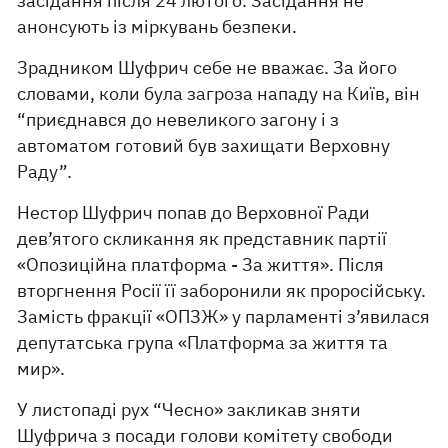
засідання після 24 лютого. Засідання не
анонсують із міркувань безпеки.
Зрадником Шуфрич себе не вважає. За його
словами, коли була загроза нападу на Київ, він
“приєднався до невеликого загону і з
автоматом готовий був захищати Верховну
Раду”.
Нестор Шуфрич попав до Верховної Ради
дев’ятого скликання як представник партії
«Опозиційна платформа - За життя». Після
вторгнення Росії її заборонили як проросійську.
Замість фракції «ОПЗЖ» у парламенті з’явилася
депутатська група «Платформа за життя та
мир».
У листопаді рух “Чесно» закликав зняти
Шуфрича з посади голови комітету свободи