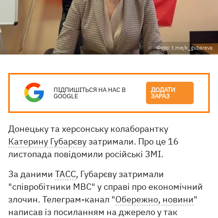
Фото: t.me/k_gubareva
ПІДПИШІТЬСЯ НА НАС В
ДОДАТИ
GOOGLE
ЗАРАЗ
Донецьку та херсонську колаборантку
Катерину Губарєву
затримали. Про це 16
листопада повідомили російські ЗМІ.
За даними
ТАСС
, Губарєву затримали
"співробітники МВС" у справі про економічний
злочин. Телеграм-канал "
Обережно, новини
"
написав із посиланням на джерело у так