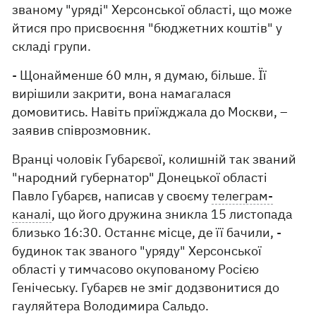
званому "уряді" Херсонської області, що може
йтися про присвоєння "бюджетних коштів" у
складі групи.
- Щонайменше 60 млн, я думаю, більше. Її
вирішили закрити, вона намагалася
домовитись. Навіть приїжджала до Москви, –
заявив співрозмовник.
Вранці чоловік Губарєвої, колишній так званий
"народний губернатор" Донецької області
Павло Губарєв, написав у своєму
телеграм-
каналі
, що його дружина зникла 15 листопада
близько 16:30. Останнє місце, де її бачили, -
будинок так званого "уряду" Херсонської
області у тимчасово окупованому Росією
Генічеську. Губарєв не зміг додзвонитися до
гауляйтера Володимира Сальдо.