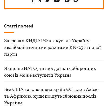
Статті по темі
Загроза з КНДР: РФ атакувала Україну
квазібалістичними ракетами KN-23 із нової
партії
Якщо не НАТО, то що: до яких оборонних
союзів може вступити Україна
Без США та ключових країн ЄС, але з Азією
та Африкою: куди поїдуть 18 нових послів
України